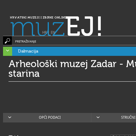
muz
EJ!
HRVATSKI MUZEJI I ZBIRKE ONLINE
HR
|
EN
PRETRAŽIVANJE
Dalmacija
Arheološki muzej Zadar - M
starina
OPĆI PODACI
STRUČNI 