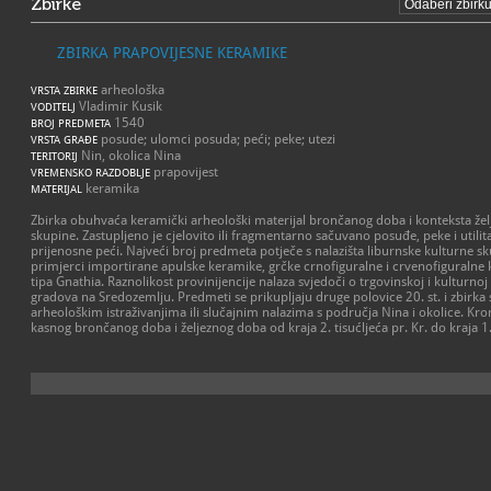
Zbirke
ZBIRKA PRAPOVIJESNE KERAMIKE
arheološka
VRSTA ZBIRKE
Vladimir Kusik
VODITELJ
1540
BROJ PREDMETA
posude; ulomci posuda; peći; peke; utezi
VRSTA GRAĐE
Nin, okolica Nina
TERITORIJ
prapovijest
VREMENSKO RAZDOBLJE
keramika
MATERIJAL
Zbirka obuhvaća keramički arheološki materijal brončanog doba i konteksta že
skupine. Zastupljeno je cjelovito ili fragmentarno sačuvano posuđe, peke i utilita
prijenosne peći. Najveći broj predmeta potječe s nalazišta liburnske kulturne s
primjerci importirane apulske keramike, grčke crnofiguralne i crvenofiguralne 
tipa Gnathia. Raznolikost provinijencije nalaza svjedoči o trgovinskoj i kulturno
gradova na Sredozemlju. Predmeti se prikupljaju druge polovice 20. st. i zbirka
arheološkim istraživanjima ili slučajnim nalazima s područja Nina i okolice. Kr
kasnog brončanog doba i željeznog doba od kraja 2. tisućljeća pr. Kr. do kraja 1. 