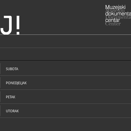
J!
Marka Evanđelista u
ADRESA
Jakuševečk
reb
10000 Zagr
SUBOTA
01/66
T
PONEDJELJAK
PETAK
UTORAK
NADLEŽNOST