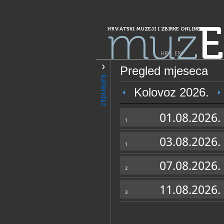
muz
E
HRVATSKI MUZEJI I ZBIRKE ONLINE
HR
|
EN
Pregled mjeseca
PRETRAŽIVANJE
kalendar
Grad Zagreb
Kolovoz 2026.
Arhiv župe sv. 
01.08.2026.
Jakuševcu, Zag
1
03.08.2026.
1
07.08.2026.
2
11.08.2026.
3
OPĆI PODACI