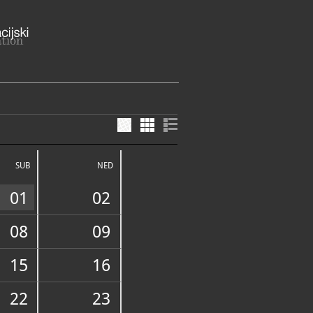
zd Splitsko-dalmatinska županija
SUB
NED
47-029
01
02
08
09
15
16
FUNDUS
22
23