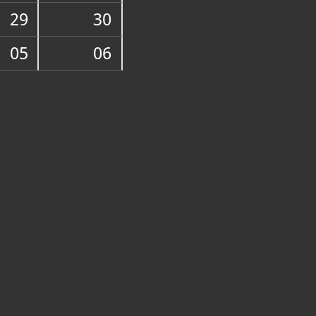
29
30
duje 66 etnografskih predmeta. Zbirka
05
06
ana kao spomenik kulture.