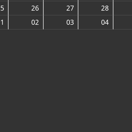
25
26
27
28
O ZBIRCI
Zbirka posje
01
02
03
04
je registrir