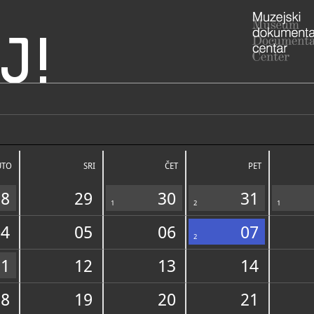
J!
irka u župnom uredu
ADRESA
Župni ured
21270 Zagvo
UTO
SRI
ČET
PET
021/8
T
28
29
30
31
1
2
1
04
05
06
07
2
11
12
13
14
NADLEŽNOST
18
19
20
21