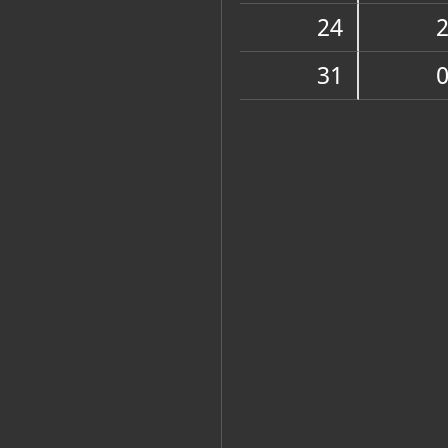
Zbirka vjerske zajednice
24
31