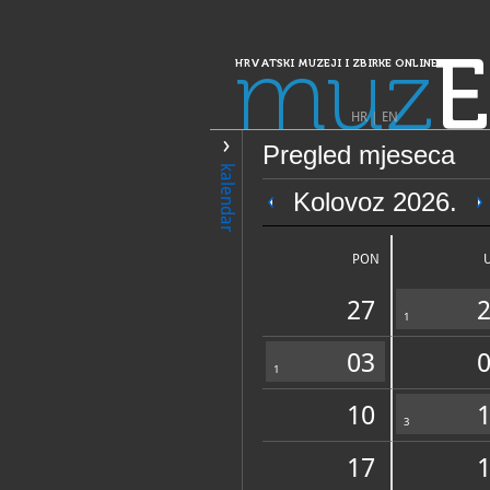
muz
E
HRVATSKI MUZEJI I ZBIRKE ONLINE
HR
|
EN
Pregled mjeseca
PRETRAŽIVANJE
kalendar
Dalmacija
Kolovoz 2026.
Etnografska zb
PON
27
1
03
1
10
OPĆI PODACI
3
17