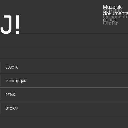
J!
Hrvatska
ke - Ivan Lacković Croata
ADRESA
Kanalska 11
Koprivničko
SUBOTA
RADNO VRIJE
uz najavu (
Kalinovac)
PONEDJELJAK
+385 
T
tzp.dr
E
https:
W
PETAK
lackovic-...
UTORAK
STRUČNI DJELATNICI
STRUČN