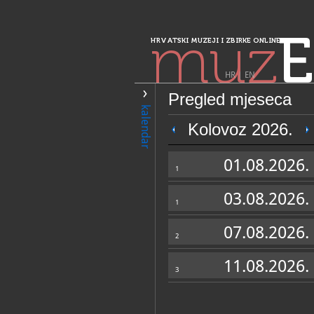
muz
E
HRVATSKI MUZEJI I ZBIRKE ONLINE
HR
|
EN
Pregled mjeseca
PRETRAŽIVANJE
kalendar
Sjeverozapadna 
Kolovoz 2026.
Galerija Batins
01.08.2026.
1
03.08.2026.
1
07.08.2026.
2
11.08.2026.
3
OPĆI PODACI