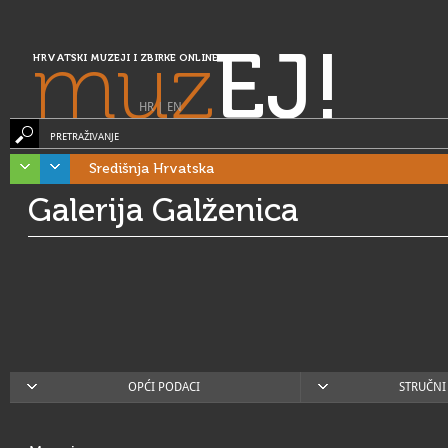
muz
EJ!
HRVATSKI MUZEJI I ZBIRKE ONLINE
HR
|
EN
PRETRAŽIVANJE
Središnja Hrvatska
Galerija Galženica
OPĆI PODACI
STRUČNI 