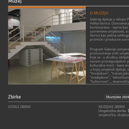
Muzej
O MUZEJU
Galerija djeluje u sklopu 
Velika Gorica. Osnovana je
kontinuirano - isprva kao
suvremene umjetnosti, a 
Gorice kao jedina velikogor
promiče i producira suv
Program Galerije usmjeren
promoviranje onih umjetni
koje se - u društvu obil
novom preraspodjelom po
kulturalne moći - bave an
u kojoj umjetnik djeluje
"hrvatskom", "tranzicijsk
"medijskom", "tehničkom"
"kulturnom"... stvarnošću
POSLANJE MUZEJA
Galerija ima zbirku od 6
i suvremene umjetnosti. Z
Zbirke
Misija muzeja je promovi
tijekom prvih 20 godina r
djelatnosti na lokalnoj i r
otkupom umjetničkih ra
OSTALE ZBIRKE
MUZEJSKE ZBIRKE
raspodjelom po različitim 
Umjetnička zbirka
darivanjima umjetnika. C
umjetnička, skulptur
online na mrežnim strani