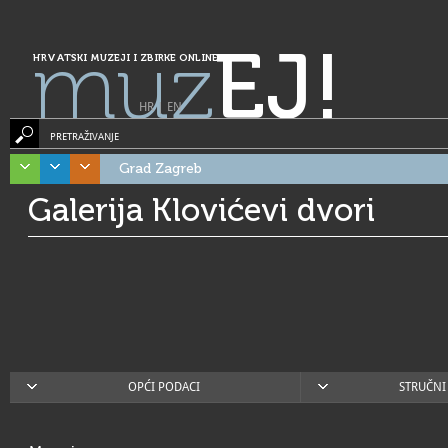
muz
EJ!
HRVATSKI MUZEJI I ZBIRKE ONLINE
HR
|
EN
PRETRAŽIVANJE
Grad Zagreb
Galerija Klovićevi dvori
OPĆI PODACI
STRUČNI 