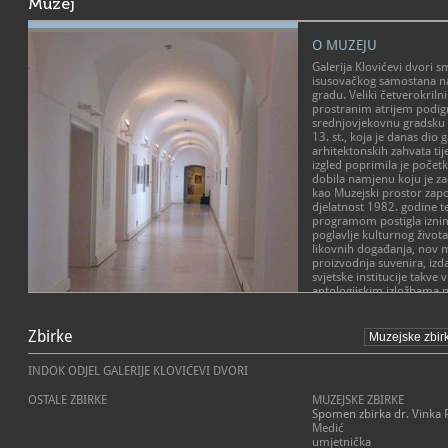
Muzej
O MUZEJU
Galerija Klovićevi dvori s
isusovačkog samostana 
gradu. Veliki četverokril
prostranim atrijem podignu
srednjovjekovnu gradsku
13. st., koja je danas dio
arhitektonskih zahvata tij
izgled poprimila je počet
dobila namjenu koju je zad
kao Muzejski prostor zapo
djelatnost 1982. godine t
programom postigla iznim
poglavlje kulturnog život
likovnih događanja, nov ma
proizvodnja suvenira, izd
svjetske institucije takve v
antologijskim izložbama n
prezentacijom svjetskih ku
POSLANJE MUZEJA
Galeriju dovode stotine tis
prvotno unutar Muzejsko-g
Zbirke
Galerija Klovićevi dvori kr
Muzejom Mimara, Muzejsk
sadržajni kontekst koji os
godine preimenovan u Gale
slobodne misli. Bilo da s
INDOK ODJEL GALERIJE KLOVIĆEVI DVORI
1999. godine djeluje samo
konceptima ili reinterpret
Kula Lotrščak i Galerija G
poznatog suvremenog ili 
OSTALE ZBIRKE
MUZEJSKE ZBIRKE
kulturoloških izložaba nac
materijala, GKD osigurava
Spomen zbirka dr. Vinka 
Galerija osobitu pozornos
podršku za njihovu reali
Medić
umjetnosti te je prva kao 
razdoblju uz detaljno raz
umjetnička
promovirala strip, karikatu