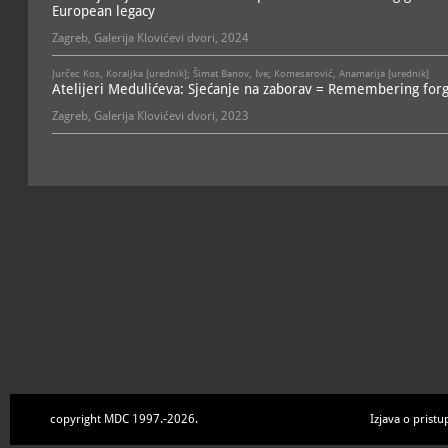
European legacy
Zagreb, Galerija Klovićevi dvori, 2024
Jurčec Kos, Koraljka [urednik]; Šimat Banov, Ive; Komesarović, Anamarija [urednik]
Atelijeri Medulićeva: Sjećanje na zaborav = Remembering forg
Zagreb, Galerija Klovićevi dvori, 2023
copyright MDC 1997.-2026.
Izjava o pristu