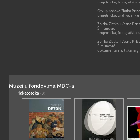
umjetnička, fotografska, s
kolorita i po crtačkoj per
svojim domom, a povezanos
Otkup radova Zlatka Pric
činjenice da stvara cijeli 
umjetnička, grafika, slika
Samoborskim
ciklusom
.
Zbirka Zlatko i Vesna Pric
Vesna Prica (1947. - 1996.
Šimunović
glasovitoga Toše Dabca i ra
umjetnička, fotografska, s
njezinu dvadesetogodišn
izdvajaju se ciklusi
Samobo
Zbirka Zlatko i Vesna Prica
vala, Portreti, Trave i cvij
Šimunović
dokumentarna, tiskana g
Muzej u fondovima MDC-a
Plakatoteka
(3)