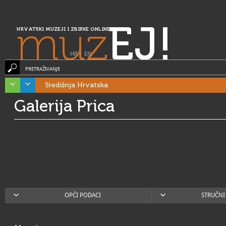
muz
EJ!
HRVATSKI MUZEJI I ZBIRKE ONLINE
HR
|
EN
PRETRAŽIVANJE
Središnja Hrvatska
Galerija Prica
OPĆI PODACI
STRUČNI 