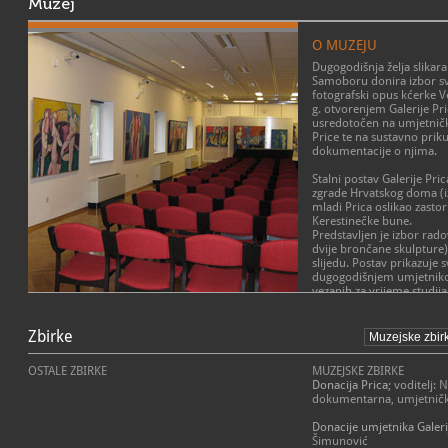
Muzej
O MUZEJU
Dugogodišnja želja slikara
Samoboru donira izbor svo
fotografski opus kćerke V
g. otvorenjem Galerije Pri
usredotočen na umjetničko
Price te na sustavno prik
dokumentacije o njima.
Stalni postav Galerije Pr
zgrade Hrvatskog doma (iz
mladi Prica oslikao zast
Kerestinečke bune.
Predstavljen je izbor radov
dvije brončane skulpture
slijedu. Postav prikazuje 
dugogodišnjem umjetniko
vezanih za vrijeme studija
umjetnosti u Zagrebu, pr
POSLANJE MUZEJA
Plodova zemlje, Ljudi i p
sve do čuvenog
Tarskog c
Zbirke
Predstavljanje, čuvanje i 
Zlatko Prica (1916. - 200
Promocija mladih umjetn
korijena, već u ranoj mlad
Predstavljanje radova re
OSTALE ZBIRKE
MUZEJSKE ZBIRKE
završava Akademiju i zapo
Predstavljanje značajnih 
Donacija Prica
; voditelj:
kasnije prelazi nacionalne
razmjena.
dokumentarna, umjetnička
granice (izlaže u Indiji, Br
od osnivača Grupe 58 i G
Donacije umjetnika Galerij
utemeljitelja Galerije For
Šimunović
prepoznatljiv je po raz