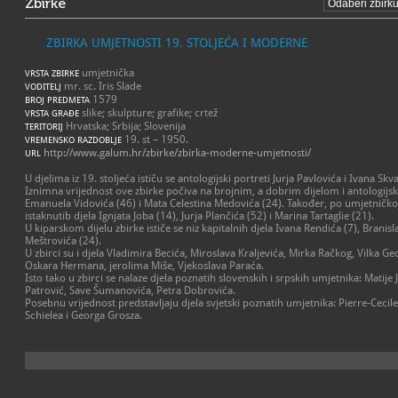
Zbirke
ZBIRKA UMJETNOSTI 19. STOLJEĆA I MODERNE
umjetnička
VRSTA ZBIRKE
mr. sc. Iris Slade
VODITELJ
1579
BROJ PREDMETA
slike; skulpture; grafike; crtež
VRSTA GRAĐE
Hrvatska; Srbija; Slovenija
TERITORIJ
19. st – 1950.
VREMENSKO RAZDOBLJE
http://www.galum.hr/zbirke/zbirka-moderne-umjetnosti/
URL
U djelima iz 19. stoljeća ističu se antologijski portreti Jurja Pavlovića i Ivana Skv
Iznimna vrijednost ove zbirke počiva na brojnim, a dobrim dijelom i antologijs
Emanuela Vidovića (46) i Mata Celestina Medovića (24). Također, po umjetničkoj v
istaknutib djela Ignjata Joba (14), Jurja Plančića (52) i Marina Tartaglie (21).
U kiparskom dijelu zbirke ističe se niz kapitalnih djela Ivana Rendića (7), Branis
Meštrovića (24).
U zbirci su i djela Vladimira Becića, Miroslava Kraljevića, Mirka Račkog, Vilka Ge
Oskara Hermana, jerolima Miše, Vjekoslava Paraća.
Isto tako u zbirci se nalaze djela poznatih slovenskih i srpskih umjetnika: Matij
Patrović, Save Šumanovića, Petra Dobrovića.
Posebnu vrijednost predstavljaju djela svjetski poznatih umjetnika: Pierre-Ceci
Schielea i Georga Grosza.