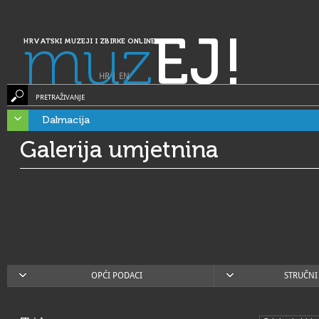
muz
EJ!
HRVATSKI MUZEJI I ZBIRKE ONLINE
HR
|
EN
PRETRAŽIVANJE
Dalmacija
Galerija umjetnina
OPĆI PODACI
STRUČNI 