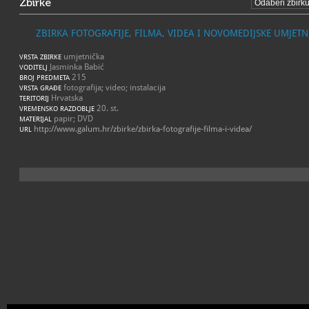
Zbirke
ZBIRKA FOTOGRAFIJE, FILMA, VIDEA I NOVOMEDIJSKE UMJETN
umjetnička
VRSTA ZBIRKE
Jasminka Babić
VODITELJ
215
BROJ PREDMETA
fotografija; video; instalacija
VRSTA GRAĐE
Hrvatska
TERITORIJ
20. st.
VREMENSKO RAZDOBLJE
papir; DVD
MATERIJAL
http://www.galum.hr/zbirke/zbirka-fotografije-filma-i-videa/
URL