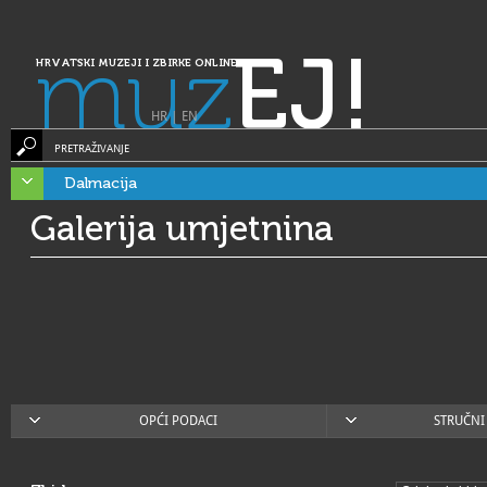
muz
EJ!
HRVATSKI MUZEJI I ZBIRKE ONLINE
HR
|
EN
PRETRAŽIVANJE
Dalmacija
Galerija umjetnina
OPĆI PODACI
STRUČNI 