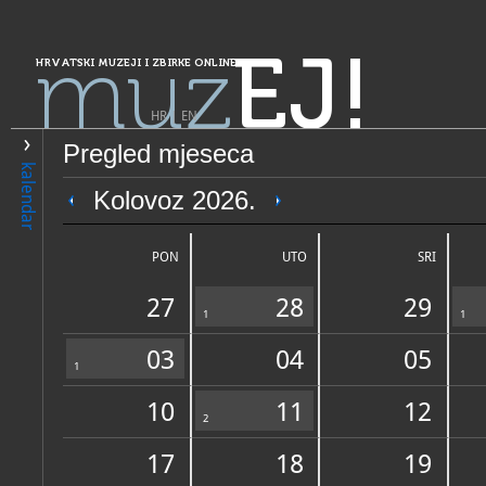
muz
EJ!
HRVATSKI MUZEJI I ZBIRKE ONLINE
HR
|
EN
Pregled mjeseca
PRETRAŽIVANJE
kalendar
Grad Zagreb
Kolovoz 2026.
Hrvatski muzej naivne umje
PON
UTO
SRI
27
28
29
1
1
03
04
05
1
10
11
12
OPĆI PODACI
2
STRUČNI 
17
18
19