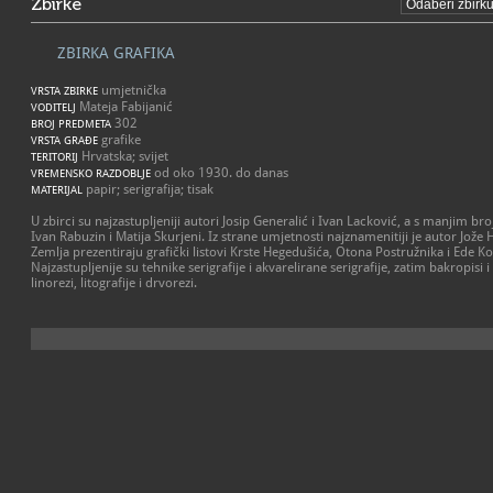
Zbirke
ZBIRKA GRAFIKA
umjetnička
VRSTA ZBIRKE
Mateja Fabijanić
VODITELJ
302
BROJ PREDMETA
grafike
VRSTA GRAĐE
Hrvatska; svijet
TERITORIJ
od oko 1930. do danas
VREMENSKO RAZDOBLJE
papir; serigrafija; tisak
MATERIJAL
U zbirci su najzastupljeniji autori Josip Generalić i Ivan Lacković, a s manjim bro
Ivan Rabuzin i Matija Skurjeni. Iz strane umjetnosti najznamenitiji je autor Jože
Zemlja prezentiraju grafički listovi Krste Hegedušića, Otona Postružnika i Ede K
Najzastupljenije su tehnike serigrafije i akvarelirane serigrafije, zatim bakropisi 
linorezi, litografije i drvorezi.