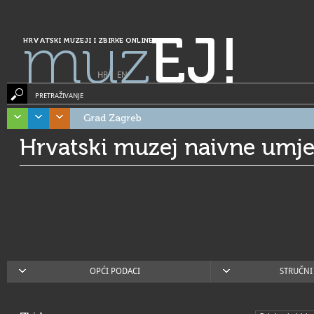
muz
EJ!
HRVATSKI MUZEJI I ZBIRKE ONLINE
HR
|
EN
PRETRAŽIVANJE
Grad Zagreb
Hrvatski muzej naivne umje
OPĆI PODACI
STRUČNI 