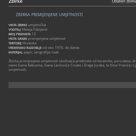
Zbirke
ZBIRKA PRIMIJENJENE UMJETNOSTI
umjetnička
VRSTA ZBIRKE
Mateja Fabijanić
VODITELJ
13
BROJ PREDMETA
primijenjena umjetnost
VRSTA GRAĐE
Hrvatska
TERITORIJ
od oko 1970. do danas
VREMENSKO RAZDOBLJE
papir; serigrafija; tisak
MATERIJAL
Zbirka primijenjene umjetnosti obuhvaća predmete od keramike, porculana, drva
naive Ivana Rabuzina, Ivana Lackovića Croate i Drage Juraka, te Nine Vranića i L
umjetnosti.