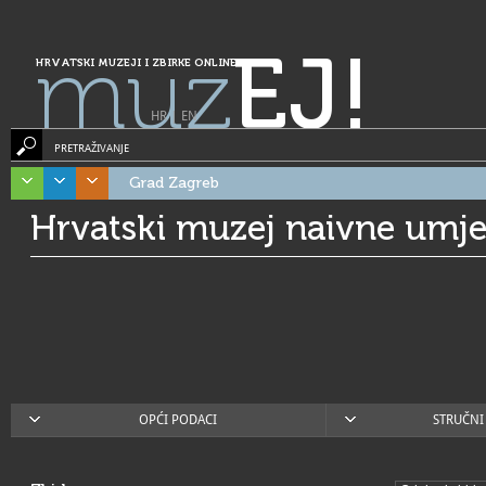
muz
EJ!
HRVATSKI MUZEJI I ZBIRKE ONLINE
HR
|
EN
PRETRAŽIVANJE
Grad Zagreb
Hrvatski muzej naivne umje
OPĆI PODACI
STRUČNI 