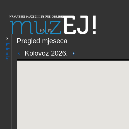
muz
EJ!
HRVATSKI MUZEJI I ZBIRKE ONLINE
HR
|
EN
Pregled mjeseca
PRETRAŽIVANJE
kalendar
Dalmacija
Kolovoz 2026.
Hrvatski pomorski muzej Spl
OPĆI PODACI
STRUČNI 