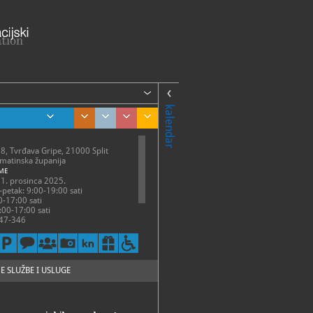
kalendar
18, Tvrđava Gripe, 21000 Split
lmatinska županija
ME
-31. prosinca 2025.
-petak: 9:00-19:00 sati
0-17:00 sati
:00-17:00 sati
47-346
48-092
hpms.hr
://www.hpms.hr/
E SLUŽBE I USLUGE