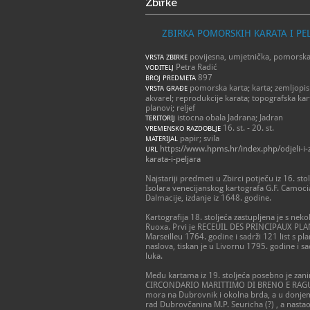
Zbirke
ZBIRKA POMORSKIH KARATA I PE
povijesna, umjetnička, pomorsk
VRSTA ZBIRKE
Petra Radić
VODITELJ
897
BROJ PREDMETA
pomorska karta; karta; zemljopisna
VRSTA GRAĐE
akvarel; reprodukcije karata; topografska kart
planovi; reljef
istocna obala Jadrana; Jadran
TERITORIJ
16. st. - 20. st.
VREMENSKO RAZDOBLJE
papir; svila
MATERIJAL
https://www.hpms.hr/index.php/odjeli-i-
URL
karata-i-peljara
Najstariji predmeti u Zbirci potječu iz 16. sto
Isolara venecijanskog kartografa G.F. Camocia
Dalmacije, izdanje iz 1648. godine.
Kartografija 18. stoljeća zastupljena je s neko
Ruoxa. Prvi je RECEUIL DES PRINCIPAUX PL
Marseilleu 1764. godine i sadrži 121 list s pl
naslova, tiskan je u Livornu 1795. godine i sa
luka.
Među kartama iz 19. stoljeća posebno je 
CIRCONDARIO MARITTIMO DI BRENO E RAGUSA V
mora na Dubrovnik i okolna brda, a u donjem 
rad Dubrovčanina M.P. Seuricha (?) , a nasta