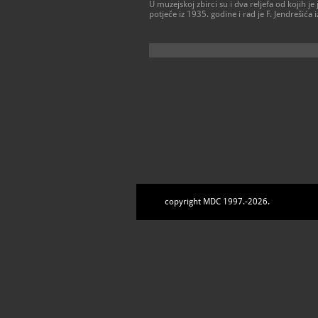
U muzejskoj zbirci su i dva reljefa od kojih je
potječe iz 1935. godine i rad je F. Jendrešića iz
copyright MDC 1997.-2026.