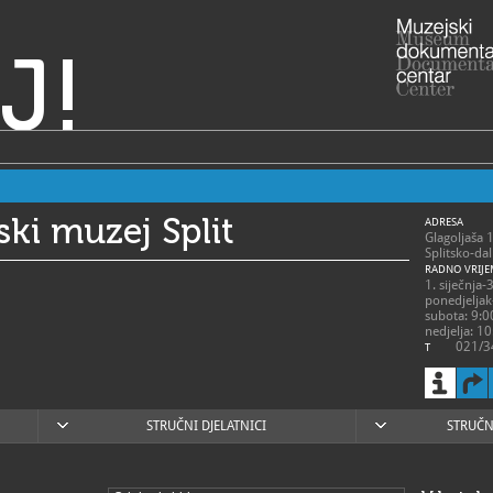
J!
ki muzej Split
ADRESA
Glagoljaša 
Splitsko-da
RADNO VRIJE
1. siječnja
ponedjeljak
subota: 9:0
nedjelja: 10
021/3
T
021/3
F
hpms@
E
https
W
STRUČNI DJELATNICI
STRUČN