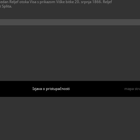
 jedan Reljef otoka Visa s prikazom Viške bitke 20. srpnja 1866. Reljef
 Splita.
Izjava o pristupačnosti
mapa str