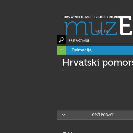
muz
E
HRVATSKI MUZEJI I ZBIRKE ONLINE
HR
|
EN
PRETRAŽIVANJE
Dalmacija
Hrvatski pomors
OPĆI PODACI