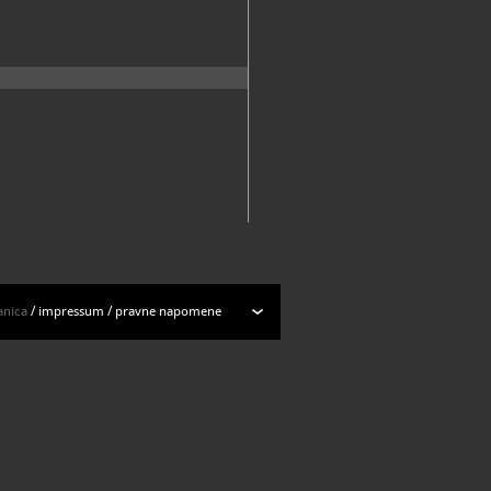
anica
/
impressum
/
pravne napomene