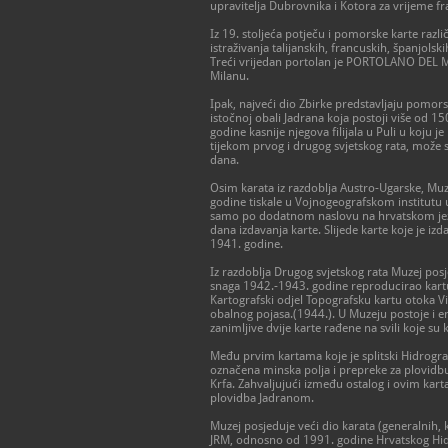
upravitelja Dubrovnika i Kotora za vrijeme f
Iz 19. stoljeća potječu i pomorske karte razl
istraživanja talijanskih, francuskih, španjolsk
Treći vrijedan portolan je PORTOLANO DEL MA
Milanu.
Ipak, najveći dio Zbirke predstavljaju pomorsk
istočnoj obali Jadrana koja postoji više od 1
godine kasnije njegova filijala u Puli u koju
tijekom prvog i drugog svjetskog rata, može s
dana.
Osim karata iz razdoblja Austro-Ugarske, Muz
godine tiskale u Vojnogeografskom institutu u
samo po dodatnom naslovu na hrvatskom jezi
dana izdavanja karte. Slijede karte koje je iz
1941. godine.
Iz razdoblja Drugog svjetskog rata Muzej posj
snaga 1942.-1943. godine reproducirao kart
Kartografski odjel Topografsku kartu otoka Vi
obalnog pojasa.(1944.). U Muzeju postoje i e
zanimljive dvije karte rađene na svili koje su ko
Među prvim kartama koje je splitski Hidrograf
označena minska polja i prepreke za plovidbu 
Krfa. Zahvaljujući između ostalog i ovim kart
plovidba Jadranom.
Muzej posjeduje veći dio karata (generalnih, 
JRM, odnosno od 1991. godine Hrvatskog Hidr