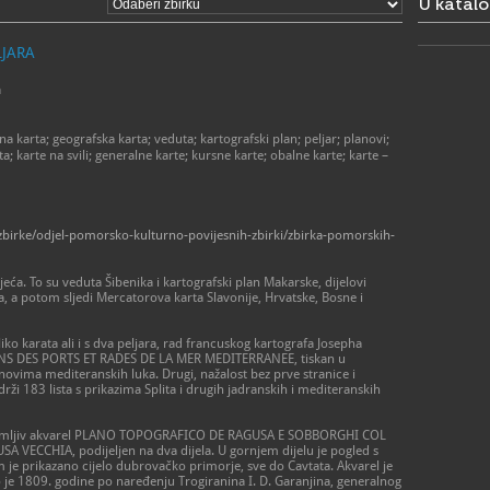
U katal
LJARA
a
 karta; geografska karta; veduta; kartografski plan; peljar; planovi;
a; karte na svili; generalne karte; kursne karte; obalne karte; karte –
zbirke/odjel-pomorsko-kulturno-povijesnih-zbirki/zbirka-pomorskih-
ljeća. To su veduta Šibenika i kartografski plan Makarske, dijelovi
, a potom sljedi Mercatorova karta Slavonije, Hrvatske, Bosne i
liko karata ali i s dva peljara, rad francuskog kartografa Josepha
ANS DES PORTS ET RADES DE LA MER MEDITERRANEE, tiskan u
anovima mediteranskih luka. Drugi, nažalost bez prve stranice i
drži 183 lista s prikazima Splita i drugih jadranskih i mediteranskih
zanimljiv akvarel PLANO TOPOGRAFICO DE RAGUSA E SOBBORGHI COL
ECCHIA, podijeljen na dva dijela. U gornjem dijelu je pogled s
je prikazano cijelo dubrovačko primorje, sve do Cavtata. Akvarel je
o je 1809. godine po naređenju Trogiranina I. D. Garanjina, generalnog