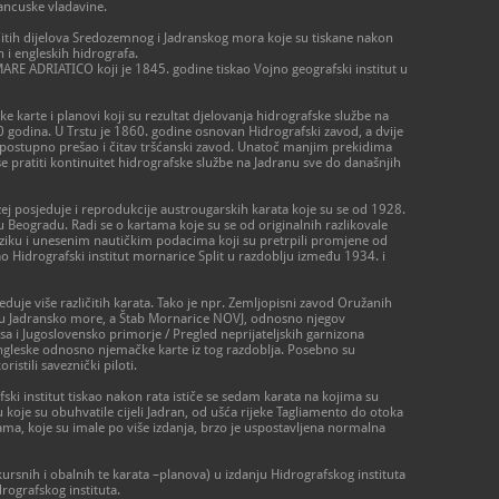
rancuske vladavine.
ičitih dijelova Sredozemnog i Jadranskog mora koje su tiskane nakon
ih i engleskih hidrografa.
RE ADRIATICO koji je 1845. godine tiskao Vojno geografski institut u
e karte i planovi koji su rezultat djelovanja hidrografske službe na
50 godina. U Trstu je 1860. godine osnovan Hidrografski zavod, a dvije
 je postupno prešao i čitav tršćanski zavod. Unatoč manjim prekidima
e pratiti kontinuitet hidrografske službe na Jadranu sve do današnjih
ej posjeduje i reprodukcije austrougarskih karata koje su se od 1928.
 Beogradu. Radi se o kartama koje su se od originalnih razlikovale
ku i unesenim nautičkim podacima koji su pretrpili promjene od
dao Hidrografski institut mornarice Split u razdoblju između 1934. i
eduje više različitih karata. Tako je npr. Zemljopisni zavod Oružanih
u Jadransko more, a Štab Mornarice NOVJ, odnosno njegov
sa i Jugoslovensko primorje / Pregled neprijateljskih garnizona
ngleske odnosno njemačke karte iz tog razdoblja. Posebno su
ristili saveznički piloti.
ski institut tiskao nakon rata ističe se sedam karata na kojima su
koje su obuhvatile cijeli Jadran, od ušća rijeke Tagliamento do otoka
ama, koje su imale po više izdanja, brzo je uspostavljena normalna
kursnih i obalnih te karata –planova) u izdanju Hidrografskog instituta
ografskog instituta.