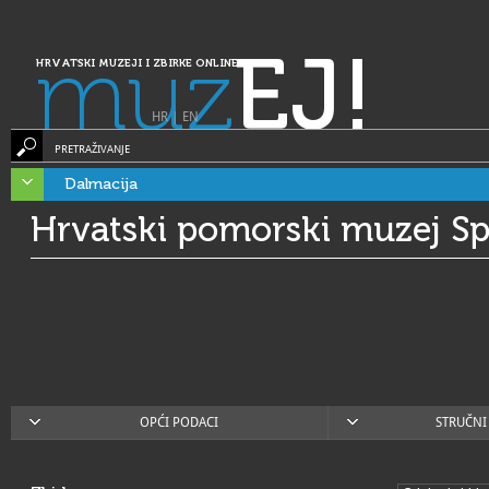
muz
EJ!
HRVATSKI MUZEJI I ZBIRKE ONLINE
HR
|
EN
PRETRAŽIVANJE
Dalmacija
Hrvatski pomorski muzej Spl
OPĆI PODACI
STRUČNI 