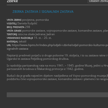
Zbirke
ZBIRKA ZASTAVA I SIGNALNIH ZASTAVA
povijesna, pomorska
VRSTA ZBIRKE
Daniela Kušpilić
VODITELJ
298
BROJ PREDMETA
pomorske zastave, vojnopomorske zastave, komandne zastave, pla
VRSTA GRAĐE
istocna obala Jadrana; Jadran
TERITORIJ
19. st. - 20. st.
VREMENSKO RAZDOBLJE
tekstil
MATERIJAL
https://www.hpms.hr/index.php/odjeli-i-zbirke/odjel-pomorsko-kulturno-povi
URL
signalnih-zastava
Najstariji predmeti potječu iz druge polovine 19. stoljeća, i to su zastava ratne
Ugarske te zastava Pelješkog pomorskog društva.
Iz razdoblja partizanskog rata na moru 1941. – 1945. godine Muzej, jedini u Hrva
partizanskih brodova iz Makarskog primorja iz 1942. godine.
Budući da je građa najvećim dijelom naslijeđena od Vojno-pomorskog muzeja JRM
podzbirku čine vojnopomorske zastave, komandne zastave i plamenci te rangov