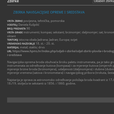
Zbirke
ZBIRKA NAVIGACIJSKE OPREME I SREDSTAVA
povijesna, tehnička, pomorska
VRSTA ZBIRKE
Daniela Kušpilić
VODITELJ
90
BROJ PREDMETA
instrumenti; kompas; sekstant; brzinomjer; daljinomjer; sat; kronom
VRSTA GRAĐE
oktant
istocna obala Jadrana; Jadran; Europa; svijet
TERITORIJ
18. st. - 20. st.
VREMENSKO RAZDOBLJE
metal; staklo; drvo
MATERIJAL
https://www.hpms.hr/index.php/odjeli-i-zbirke/odjel-zbirki-plovila-i-brodo
URL
i-sredstava
Navigacijska oprema broda obuhvaća široku paletu instrumenata, pa je tako gra
instrumenata za određivanje kutova (kompasa) i za mjerenje kutova (smjernih p
mjerenje brzine broda (brzinomjera), udaljenosti (daljinomjera) i dubine (dubi
mjerenje vremena (satova i kronometara) i navigacijskog pribora (trokuta, šest
Najstarija je sprava za astronomsko određivanje položaja broda kvadrant iz 17./18
18./19. stoljeća te sekstanti iz 1856. i 1860. godine.