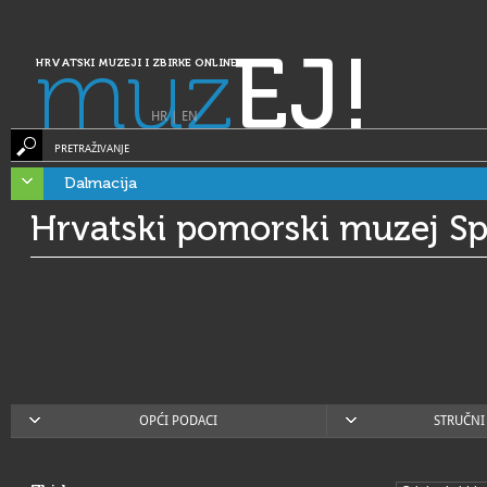
muz
EJ!
HRVATSKI MUZEJI I ZBIRKE ONLINE
HR
|
EN
PRETRAŽIVANJE
Dalmacija
Hrvatski pomorski muzej Spl
OPĆI PODACI
STRUČNI 