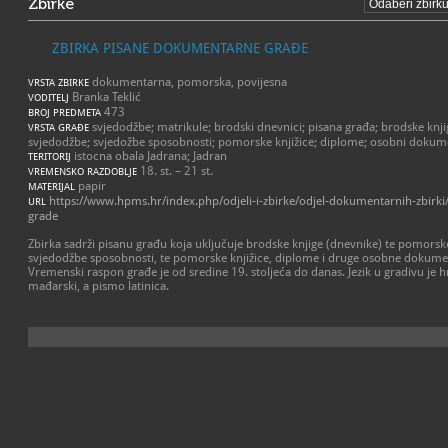
Zbirke
ZBIRKA PISANE DOKUMENTARNE GRAĐE
dokumentarna, pomorska, povijesna
VRSTA ZBIRKE
Branka Teklić
VODITELJ
473
BROJ PREDMETA
svjedodžbe; matrikule; brodski dnevnici; pisana građa; brodske kn
VRSTA GRAĐE
svjedodžbe; svjedožbe sposobnosti; pomorske knjižice; diplome; osobni dokum
istocna obala Jadrana; Jadran
TERITORIJ
18. st. – 21 st.
VREMENSKO RAZDOBLJE
papir
MATERIJAL
https://www.hpms.hr/index.php/odjeli-i-zbirke/odjel-dokumentarnih-zbirk
URL
grade
Zbirka sadrži pisanu građu koja uključuje brodske knjige (dnevnike) te pomorsk
svjedodžbe sposobnosti, te pomorske knjižice, diplome i druge osobne dokume
Vremenski raspon građe je od sredine 19. stoljeća do danas. Jezik u gradivu je hrv
mađarski, a pismo latinica.