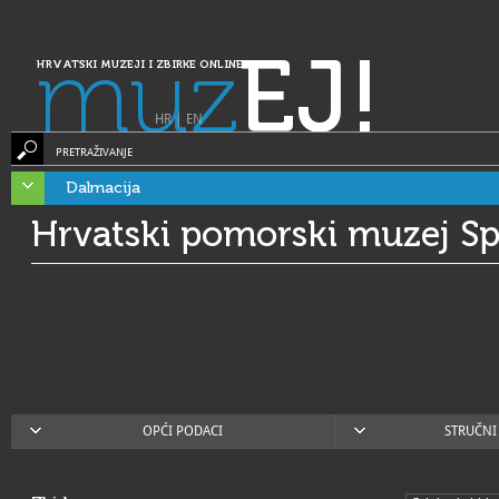
muz
EJ!
HRVATSKI MUZEJI I ZBIRKE ONLINE
HR
|
EN
PRETRAŽIVANJE
Dalmacija
Hrvatski pomorski muzej Spl
OPĆI PODACI
STRUČNI 