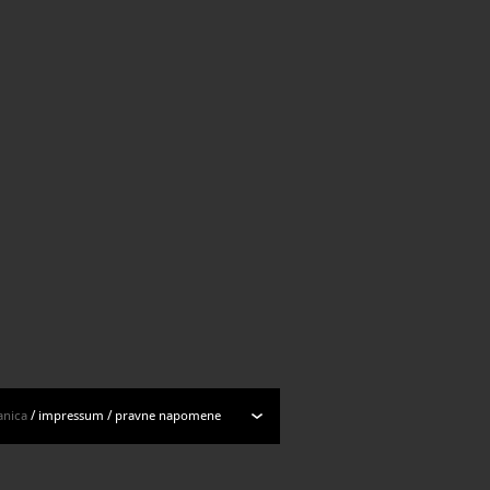
anica
/
impressum
/
pravne napomene