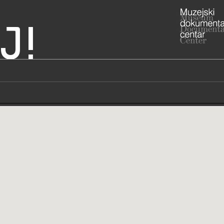
J!
ADRESA
Draškovićev
10000 Zagr
Grad Zagre
RADNO VRIJE
HT muzej je 
koja je stra
zatvoren za 
htmuze
E
https
W
odgovornos
https://ww
STRUČNI DJELATNICI
STRUČN