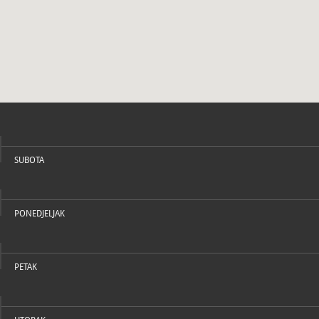
U katal
SUBOTA
PONEDJELJAK
PETAK