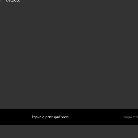
UTORAK
Izjava o pristupačnosti
mapa str