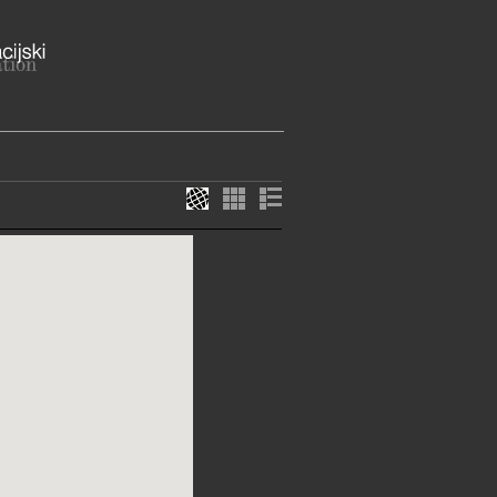
a 26 (privremeno sjedište),
eb
b
ME
iselio iz zgrade u Jurišićevoj 13
dala u potresu te je do daljnjeg
posjetitelje.
j@t.ht.hr
://www.t.ht.hr/drustvena-
t/ht-mu...
w.ht-muzej.hr/o-muzeju/
E SLUŽBE I USLUGE