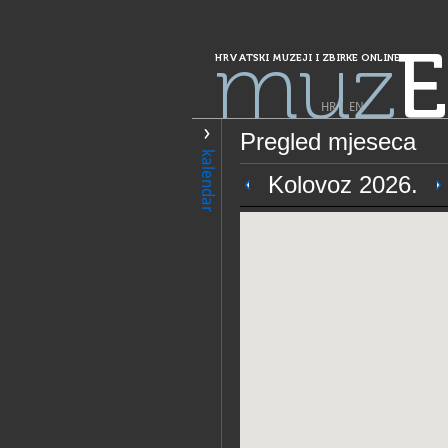
muz
E
HRVATSKI MUZEJI I ZBIRKE ONLINE
HR
|
EN
Pregled mjeseca
PRETRAŽIVANJE
kalendar
Grad Zagreb
Kolovoz 2026.
HT muzej
OPĆI PODACI