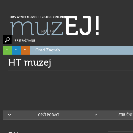
muz
EJ!
HRVATSKI MUZEJI I ZBIRKE ONLINE
HR
|
EN
PRETRAŽIVANJE
Grad Zagreb
HT muzej
OPĆI PODACI
STRUČNI 