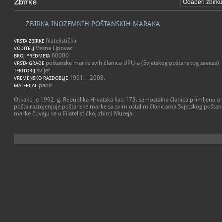
Zbirke
ZBIRKA INOZEMNIH POŠTANSKIH MARAKA
filatelistička
VRSTA ZBIRKE
Vesna Lipovac
VODITELJ
60000
BROJ PREDMETA
poštanske marke svih članica UPU-a (Svjetskog poštanskog saveza)
VRSTA GRAĐE
svijet
TERITORIJ
1991. - 2008.
VREMENSKO RAZDOBLJE
papir
MATERIJAL
Otkako je 1992. g. Republika Hrvatska kao 173. samostalna članica primljena u S
pošta razmjenjuje poštanske marke sa svim ostalim članicama Svjetskog poštan
marke čuvaju se u Filatelističkoj zbirci Muzeja.