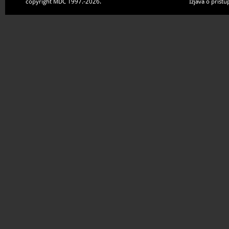
copyright MDC 1997.-2026.
Izjava o pristu