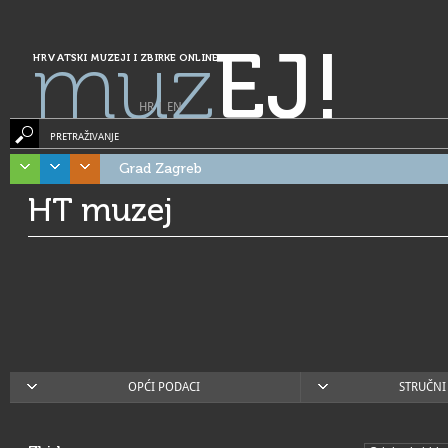
muz
EJ!
HRVATSKI MUZEJI I ZBIRKE ONLINE
HR
|
EN
PRETRAŽIVANJE
Grad Zagreb
HT muzej
OPĆI PODACI
STRUČNI 