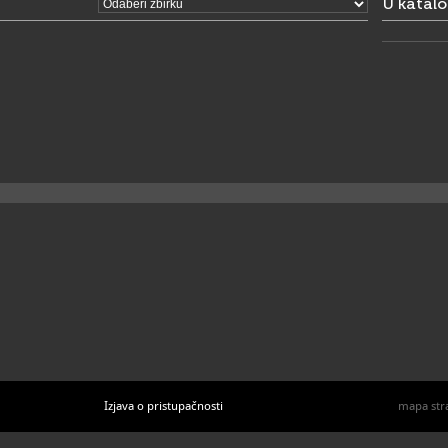
U katal
Izjava o pristupačnosti
mapa str