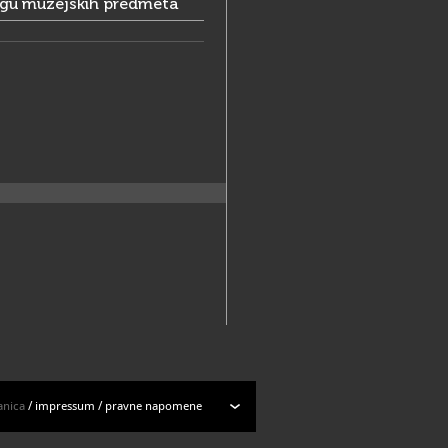
ogu muzejskih predmeta
anica
/
impressum
/
pravne napomene