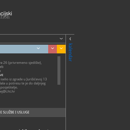
kalendar
a 26 (privremeno sjedište),
eb
b
ME
iselio iz zgrade u Jurišićevoj 13
dala u potresu te je do daljnjeg
posjetitelje.
j@t.ht.hr
://www.t.ht.hr/drustvena-
t/ht-mu...
w.ht-muzej.hr/o-muzeju/
E SLUŽBE I USLUGE