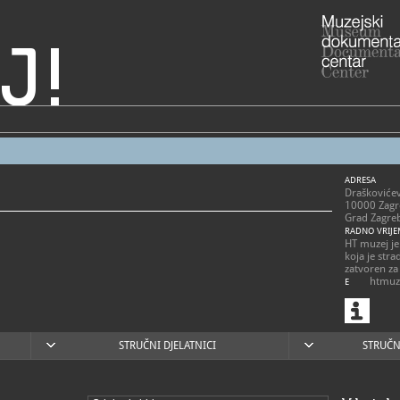
J!
ADRESA
Draškovićev
10000 Zagr
Grad Zagre
RADNO VRIJE
HT muzej je 
koja je stra
zatvoren za 
htmuze
E
https
W
odgovornos
https://ww
STRUČNI DJELATNICI
STRUČN