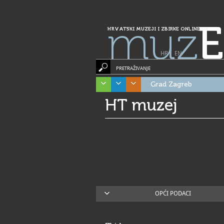
muz
E
HRVATSKI MUZEJI I ZBIRKE ONLINE
HR
|
EN
PRETRAŽIVANJE
Grad Zagreb
HT muzej
OPĆI PODACI