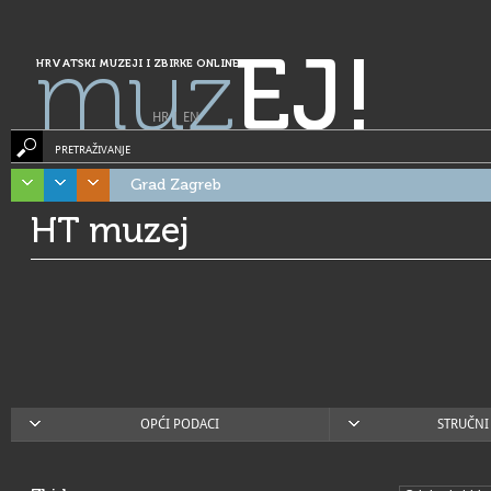
muz
EJ!
HRVATSKI MUZEJI I ZBIRKE ONLINE
HR
|
EN
PRETRAŽIVANJE
Grad Zagreb
HT muzej
OPĆI PODACI
STRUČNI 