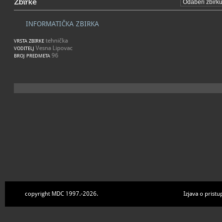
Zbirke
INFORMATIČKA ZBIRKA
tehnička
VRSTA ZBIRKE
Vesna Lipovac
VODITELJ
96
BROJ PREDMETA
copyright MDC 1997.-2026.
Izjava o pristu