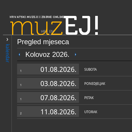
muz
EJ!
HRVATSKI MUZEJI I ZBIRKE ONLINE
HR
|
EN
Pregled mjeseca
PRETRAŽIVANJE
kalendar
Slavonija, Baranja i Srijem
Kolovoz 2026.
Muzej Brodskog Posavlja
01.08.2026.
SUBOTA
1
03.08.2026.
PONEDJELJAK
1
07.08.2026.
PETAK
1
11.08.2026.
UTORAK
2
OPĆI PODACI
STRUČNI 