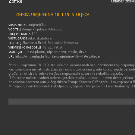
Zbirke
ZBIRKA UMJETNINA 18. I 19. STOLJEĆA
umjetnička
VRSTA ZBIRKE
Danijela Ljubičić-Mitrović
VODITELJ
144
BROJ PREDMETA
slike, skulpture
VRSTA GRAĐE
Slavonski Brod, Republika Hrvatska
TERITORIJ
18. st., 19. st.
VREMENSKO RAZDOBLJE
ulje na platnu, ulje na drvu, staklo, drvo
MATERIJAL
https://muzejbp.hr/zbirka-umjetnina-18-i-19-stoljeca/
URL
Zbirku umjetnina 18. i 19. stoljeća čini veoma mali broj predmeta koji pripadaj
kasnobarokne umjetnosti. Značajni udio u zbirci ima građa koja pripada periodu
građana i oficira brodske tvrđave nepoznatih autora te nekoliko pejzaža.
U Zbirci se nalaze i radovi bidermajerskih značajki nastali u prvim desetljećima 1
nekolicina portreta putujućeg slikara Franje Ksavera Giffingera. U to vrijeme u B
Mihaljević, Ivan Nepomuk Debeljaković, Stjepan Marjanović i Fani Daubachy Brl