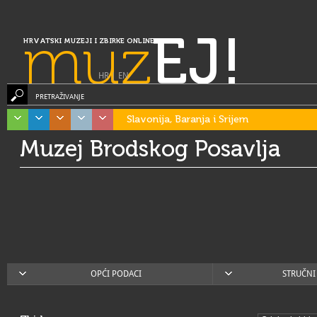
muz
EJ!
HRVATSKI MUZEJI I ZBIRKE ONLINE
HR
|
EN
PRETRAŽIVANJE
Slavonija, Baranja i Srijem
Muzej Brodskog Posavlja
OPĆI PODACI
STRUČNI 