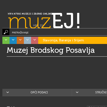
muz
EJ!
HRVATSKI MUZEJI I ZBIRKE ONLINE
HR
|
EN
PRETRAŽIVANJE
Slavonija, Baranja i Srijem
Muzej Brodskog Posavlja
OPĆI PODACI
STRUČNI 