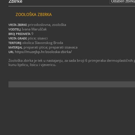
Zbirke
ZOOLOŠKA ZBIRKA
prirodoslovna, zoološka
VRSTA ZBIRKE
Ivana Maruščak
VODITELJ
9
BROJ PREDMETA
ptice; sisavci
VRSTA GRAĐE
okolica Slavonskog Broda
TERITORIJ
preparati ptica; preparati sisavaca
MATERIJAL
https://muzejbp.hr/zooloska-zbirka/
URL
Zoološka zbirka je tek u nastajanju, za sada broji 6 primjeraka dermoplastičnih
kunu bjelicu, lisicu i vjevericu.