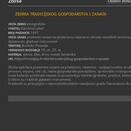
Zbirke
ZBIRKA TRADICIJSKOG GOSPODARSTVA I ZANATA
etnografska
VRSTA ZBIRKE
Karolina Lukač
VODITELJ
1491
BROJ PREDMETA
predmeti vezani za pčelarstvo; ratarstvo; obradu tekstilnih sirovina
VRSTA GRAĐE
djelatnosti; glazbeni instrumenti
Brodsko Posavlje
TERITORIJ
19. st.; 20. st.
VREMENSKO RAZDOBLJE
slama; šibe; drvo; metal; keramika
MATERIJAL
https://muzejbp.hr/zbirka-tradicijskog-gospodarstva-i-zanata/
URL
Zbirka sadržava predmete vezane za pčelarstvo, ratarstvo - poljoprivredno oruđ
jarmove, srpove, vile i sl.; razne gospodarske potrepštine, spremnike i transport
vrsta košara); predmete vezane za proizvodnju tekstila (grebene, preslice, kolovra
U zbirci su i različiti glazbeni instrumenti.
Predmeti su prikupljeni u slavonskobrodskim naseljima i gradu Slavonskom Br