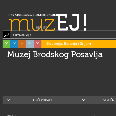
muz
EJ!
HRVATSKI MUZEJI I ZBIRKE ONLINE
HR
|
EN
PRETRAŽIVANJE
Slavonija, Baranja i Srijem
Muzej Brodskog Posavlja
OPĆI PODACI
STRUČNI 