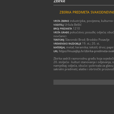
Zbirke
ZBIRKA PREDMETA SVAKODNEVN
industrijska, povijesna, kulturno
VRSTA ZBIRKE
Uršula Bešlić
VODITELJ
1210
BROJ PREDMETA
pokućstvo; posuđe; odjeća; obuća; s
VRSTA GRAĐE
novčanici
Slavonski Brod; Brodsko Posavlje
TERITORIJ
19. st.; 20. st.
VREMENSKO RAZDOBLJE
metal; keramika; tekstil; drvo; papir
MATERIJAL
https://muzejbp.hr/zbirka-predmeta-sva
URL
Zbirka sadrži raznorodnu građu koja svjedoč
20. stoljeća - kulturi stanovanja i odjevanja
namještaj; odjeća, obuća i pokrivala za glavu;
sakralni predmeti; alatke i obrtnički proizvodi