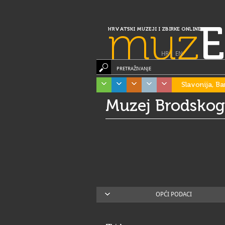
muz
E
HRVATSKI MUZEJI I ZBIRKE ONLINE
HR
|
EN
PRETRAŽIVANJE
Slavonija, Ba
Muzej Brodskog
OPĆI PODACI