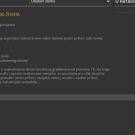
U katal
muzej
E
https
W
OG ŽIVOTA
-povijesna
vjećnjaci; lokoti; brave; nakit; lepeze; pisaći pribor; lule; torbe;
; koža
kodnevnog-zivota/
i o svakodnevno životu brodskog građanstva od polovine 18. do kraja
, oruđu i opremi svakovrsne namjene, a razvrstana je u više skupina:
 posuđe i stolni pribor; rasvjeta; satovi; modni i osobni pribor;
; industrijska ambalaža...