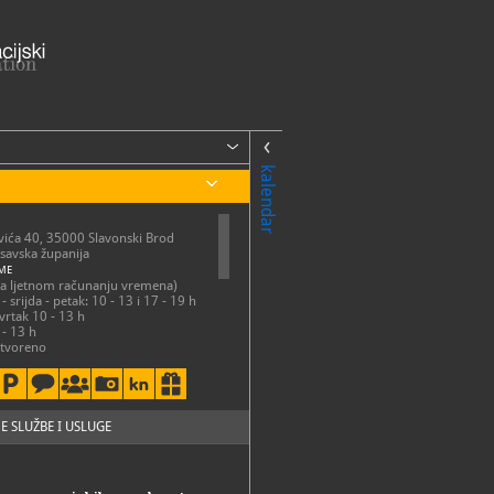
kalendar
vića 40, 35000 Slavonski Brod
savska županija
ME
ema ljetnom računanju vremena)
- srijda - petak: 10 - 13 i 17 - 19 h
vrtak 10 - 13 h
 - 13 h
tvoreno
ema zimskom računanju vremena)
- petak: 10 - 13 i 17 - 19 h
 - 13 h
tvoreno
E SLUŽBE I USLUGE
og vremena uz najavu
47-415
47-415