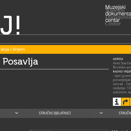
J!
ranja i Srijem
 Posavlja
ADRESA
Ante Starče
Brodsko-po
RADNO VRIJE
- ljeti (pr
ponedjeljak 
utorak - čet
nedjelja: 10
subotom za
- zimi (pr
ponedjeljak 
nedjelja: 10
subotom za
STRUČNI DJELATNICI
STRUČN
izvan radn
035/4
T
035/4
F