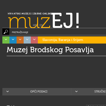
muz
EJ!
HRVATSKI MUZEJI I ZBIRKE ONLINE
HR
|
EN
PRETRAŽIVANJE
Slavonija, Baranja i Srijem
Muzej Brodskog Posavlja
OPĆI PODACI
STRUČNI 