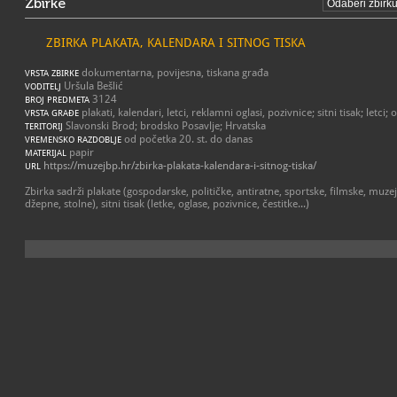
Zbirke
ZBIRKA PLAKATA, KALENDARA I SITNOG TISKA
dokumentarna, povijesna, tiskana građa
VRSTA ZBIRKE
Uršula Bešlić
VODITELJ
3124
BROJ PREDMETA
plakati, kalendari, letci, reklamni oglasi, pozivnice; sitni tisak; letci; o
VRSTA GRAĐE
Slavonski Brod; brodsko Posavlje; Hrvatska
TERITORIJ
od početka 20. st. do danas
VREMENSKO RAZDOBLJE
papir
MATERIJAL
https://muzejbp.hr/zbirka-plakata-kalendara-i-sitnog-tiska/
URL
Zbirka sadrži plakate (gospodarske, političke, antiratne, sportske, filmske, muzejs
džepne, stolne), sitni tisak (letke, oglase, pozivnice, čestitke...)