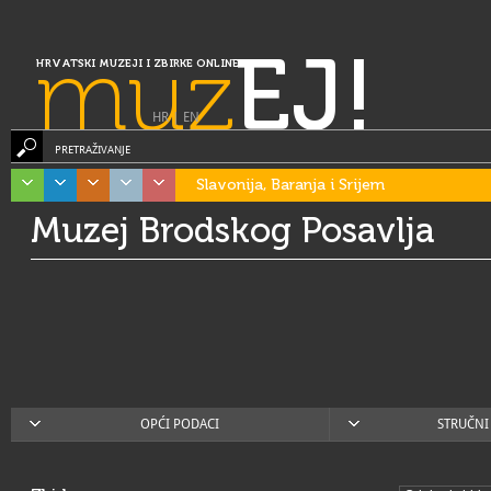
muz
EJ!
HRVATSKI MUZEJI I ZBIRKE ONLINE
HR
|
EN
PRETRAŽIVANJE
Slavonija, Baranja i Srijem
Muzej Brodskog Posavlja
OPĆI PODACI
STRUČNI 