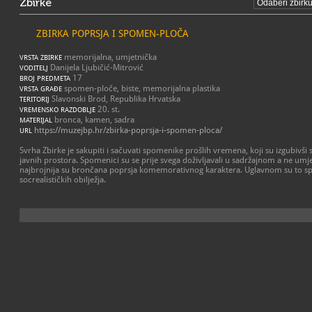
Zbirke
ZBIRKA POPRSJA I SPOMEN-PLOČA
memorijalna, umjetnička
VRSTA ZBIRKE
Danijela Ljubičić-Mitrović
VODITELJ
17
BROJ PREDMETA
spomen-ploče, biste, memorijalna plastika
VRSTA GRAĐE
Slavonski Brod, Republika Hrvatska
TERITORIJ
20. st.
VREMENSKO RAZDOBLJE
bronca, kamen, sadra
MATERIJAL
https://muzejbp.hr/zbirka-poprsja-i-spomen-ploca/
URL
Svrha Zbirke je sakupiti i sačuvati spomenike prošlih vremena, koji su izgubivši 
javnih prostora. Spomenici su se prije svega doživljavali u sadržajnom a ne umj
najbrojnija su brončana poprsja komemorativnog karaktera. Uglavnom su to 
socrealističkih obilježja.