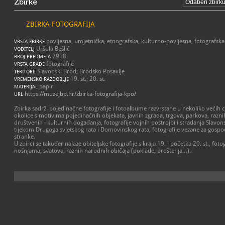
Zbirke
ZBIRKA FOTOGRAFIJA
povijesna, umjetnička, etnografska, kulturno-povijesna, fotografska
VRSTA ZBIRKE
Uršula Bešlić
VODITELJ
7918
BROJ PREDMETA
fotografije
VRSTA GRAĐE
Slavonski Brod; Brodsko Posavlje
TERITORIJ
19. st.; 20. st.
VREMENSKO RAZDOBLJE
papir
MATERIJAL
https://muzejbp.hr/zbirka-fotografija-kpo/
URL
Zbirka sadrži pojedinačne fotografije i fotoalbume razvrstane u nekoliko većih cj
okolice s motivima pojedinačnih objekata, javnih zgrada, trgova, parkova, raznih
društvenih i kulturnih događanja, fotografije vojnih postrojbi i stradanja Slavo
tijekom Drugoga svjetskog rata i Domovinskog rata, fotografije vezane za gospod
stranke.
U zbirci se također nalaze obiteljske fotografije s kraja 19. i početka 20. st., fo
nošnjama, svatova, raznih narodnih običaja (poklade, proštenja…).