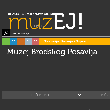
muz
EJ!
HRVATSKI MUZEJI I ZBIRKE ONLINE
HR
|
EN
PRETRAŽIVANJE
Slavonija, Baranja i Srijem
Muzej Brodskog Posavlja
OPĆI PODACI
STRUČNI 