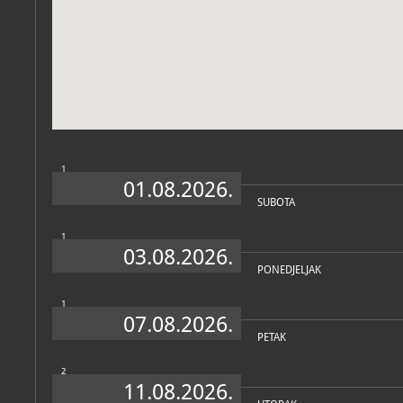
Muzej
O MUZEJU
Memorijalni centar raket
otvoren je 2. svibnja 2013
obljetnicu raketiranja Za
poginule i ranjene tijeko
središte grada i civilno s
Stalni postav prezentira
armije na grad Zagreb kao
gospodarsko i strateško s
1
tijekom ratne 1991. i 199
01.08.2026.
događanjima suvremene p
svjedoči niz reporterskih 
SUBOTA
tuzemnih i inozemnih nov
video-animacija zračnih
videozapisa, popraćenih 
1
svjetlosnim efektima, koj
03.08.2026.
atmosferu u Zagrebu i Hrv
PONEDJELJAK
1
07.08.2026.
PETAK
2
11.08.2026.