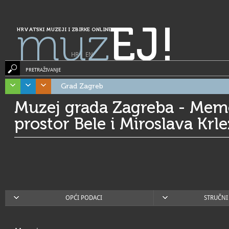
muz
EJ!
HRVATSKI MUZEJI I ZBIRKE ONLINE
HR
|
EN
PRETRAŽIVANJE
Grad Zagreb
Muzej grada Zagreba - Memo
prostor Bele i Miroslava Krl
OPĆI PODACI
STRUČNI 