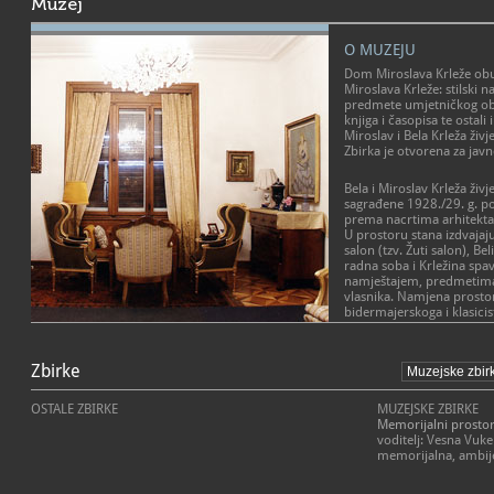
Muzej
O MUZEJU
Dom Miroslava Krleže obu
Miroslava Krleže: stilski n
predmete umjetničkog obr
knjiga i časopisa te ostal
Miroslav i Bela Krleža živj
Zbirka je otvorena za javn
Bela i Miroslav Krleža živj
sagrađene 1928./29. g. p
prema nacrtima arhitekta
U prostoru stana izdvajaj
salon (tzv. Žuti salon), Be
radna soba i Krležina spa
namještajem, predmetima
vlasnika. Namjena prostor
bidermajerskoga i klasici
kolekcija posuđa, umjetni
knjige, darovi poznatih gos
način života, status i uku
Zbirke
Belin mali salon bio je "j
OSTALE ZBIRKE
MUZEJSKE ZBIRKE
prostor okupljanja prep
Memorijalni prostor 
osobe, dok je njezina spa
voditelj: Vesna Vuke
se izdvaja kutak za toaletu
memorijalna, ambij
Krležina radna soba najveći