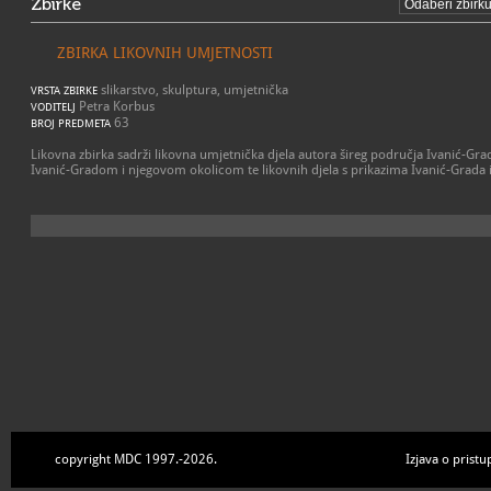
Zbirke
ZBIRKA LIKOVNIH UMJETNOSTI
slikarstvo, skulptura, umjetnička
VRSTA ZBIRKE
Petra Korbus
VODITELJ
63
BROJ PREDMETA
Likovna zbirka sadrži likovna umjetnička djela autora šireg područja Ivanić-Grad
Ivanić-Gradom i njegovom okolicom te likovnih djela s prikazima Ivanić-Grada i
copyright MDC 1997.-2026.
Izjava o pristu