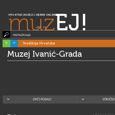
muz
EJ!
HRVATSKI MUZEJI I ZBIRKE ONLINE
HR
|
EN
PRETRAŽIVANJE
Središnja Hrvatska
Muzej Ivanić-Grada
OPĆI PODACI
STRUČNI 