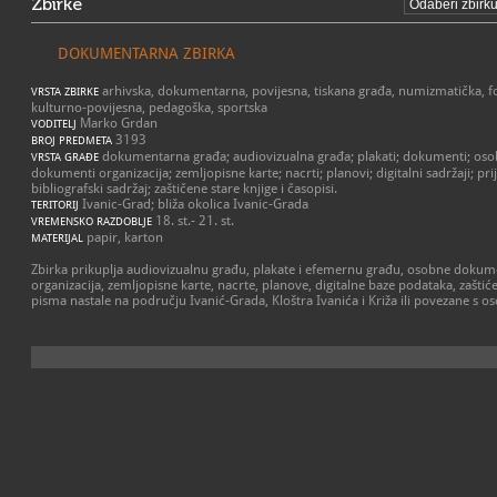
Zbirke
DOKUMENTARNA ZBIRKA
arhivska, dokumentarna, povijesna, tiskana građa, numizmatička, fo
VRSTA ZBIRKE
kulturno-povijesna, pedagoška, sportska
Marko Grdan
VODITELJ
3193
BROJ PREDMETA
dokumentarna građa; audiovizualna građa; plakati; dokumenti; os
VRSTA GRAĐE
dokumenti organizacija; zemljopisne karte; nacrti; planovi; digitalni sadržaji; prije
bibliografski sadržaj; zaštičene stare knjige i časopisi.
Ivanic-Grad; bliža okolica Ivanic-Grada
TERITORIJ
18. st.- 21. st.
VREMENSKO RAZDOBLJE
papir, karton
MATERIJAL
Zbirka prikuplja audiovizualnu građu, plakate i efemernu građu, osobne doku
organizacija, zemljopisne karte, nacrte, planove, digitalne baze podataka, zaštiće
pisma nastale na području Ivanić-Grada, Kloštra Ivanića i Križa ili povezane s 