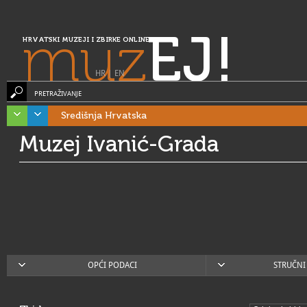
muz
EJ!
HRVATSKI MUZEJI I ZBIRKE ONLINE
HR
|
EN
PRETRAŽIVANJE
Središnja Hrvatska
Muzej Ivanić-Grada
OPĆI PODACI
STRUČNI 