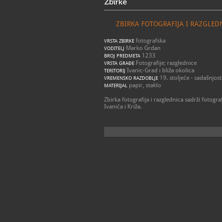
Zbirke
ZBIRKA FOTOGRAFIJA I RAZGLED
fotografska
VRSTA ZBIRKE
Marko Grdan
VODITELJ
1233
BROJ PREDMETA
Fotografije; razglednice
VRSTA GRAĐE
Ivanic-Grad i bliža okolica
TERITORIJ
19. stoljeće - sadašnjost
VREMENSKO RAZDOBLJE
papir, staklo
MATERIJAL
Zbirka fotografija i razglednica sadrži fotogr
Ivanića i Križa.