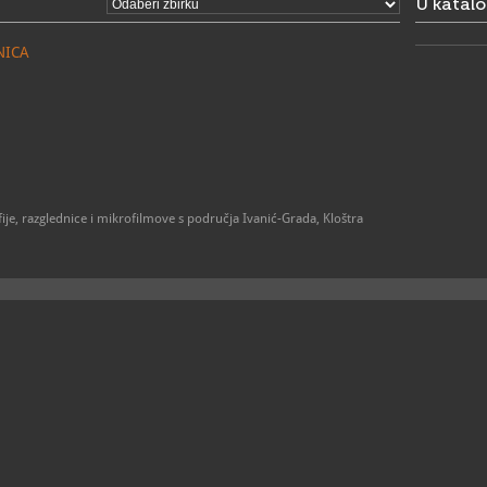
U katal
NICA
afije, razglednice i mikrofilmove s područja Ivanić-Grada, Kloštra