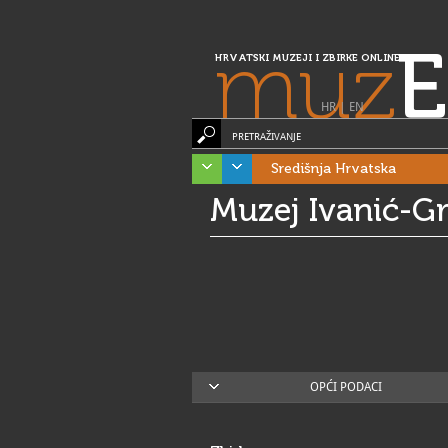
muz
E
HRVATSKI MUZEJI I ZBIRKE ONLINE
HR
|
EN
PRETRAŽIVANJE
Središnja Hrvatska
Muzej Ivanić-G
OPĆI PODACI