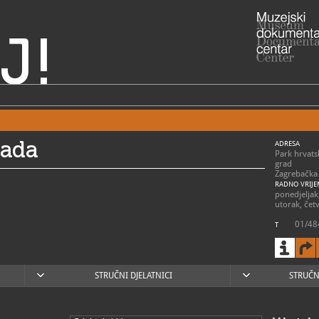
J!
rada
ADRESA
Park hrvats
grad
Zagrebačka 
RADNO VRIJE
ponedjeljak,
utorak, četv
01/48
T
info@m
E
https
W
STRUČNI DJELATNICI
STRUČN