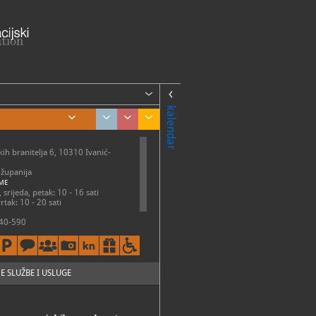
kalendar
kih branitelja 6, 10310 Ivanić-
županija
ME
 srijeda, petak: 10 - 16 sati
rtak: 10 - 20 sati
40-590
uzejivanicgrada.hr
://www.muzejivanicgrada.hr/
E SLUŽBE I USLUGE