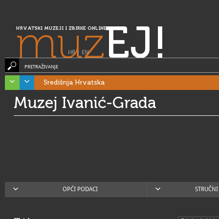
muz
EJ!
HRVATSKI MUZEJI I ZBIRKE ONLINE
HR
|
EN
PRETRAŽIVANJE
Središnja Hrvatska
Muzej Ivanić-Grada
OPĆI PODACI
STRUČNI 