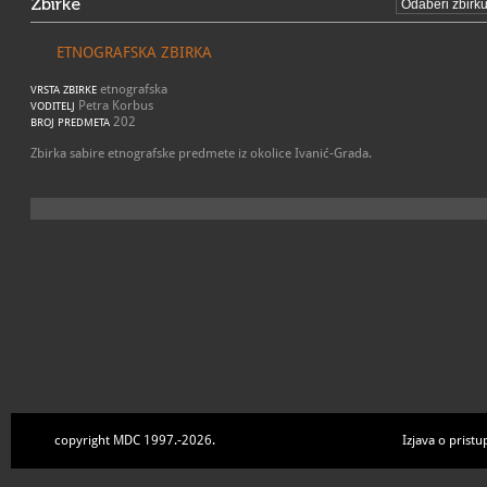
Zbirke
ETNOGRAFSKA ZBIRKA
etnografska
VRSTA ZBIRKE
Petra Korbus
VODITELJ
202
BROJ PREDMETA
Zbirka sabire etnografske predmete iz okolice Ivanić-Grada.
copyright MDC 1997.-2026.
Izjava o pristu