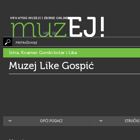
muz
EJ!
HRVATSKI MUZEJI I ZBIRKE ONLINE
HR
|
EN
PRETRAŽIVANJE
Istra, Kvarner, Gorski kotar i Lika
Muzej Like Gospić
OPĆI PODACI
STRUČNI 