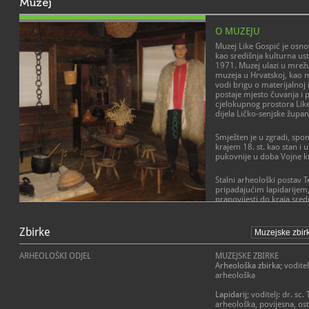
Muzej
O MUZEJU
Muzej Like Gospić je osno
kao središnja kulturna u
1971. Muzej ulazi u mrež
muzeja u Hrvatskoj, kao 
vodi brigu o materijalnoj i
postaje mjesto čuvanja i p
cjelokupnog prostora Lik
dijela Ličko-senjske župani
Smješten je u zgradi, spo
krajem 18. st. kao stan i
pukovnije u doba Vojne k
Stalni arheološki postav Te
pripadajućim lapidarijem, 
prapovijesti do kraja sre
turske vladavine.
POSLANJE MUZEJA
Zbirke
Građa Kulturno-povijesno
Misija Muzeja Like Gospić j
s kraja 19. i početka 20. s
grada Gospića, stručnim
razvoj građanskog sloja n
obrađuje, sistematizira i 
ARHEOLOŠKI ODJEL
MUZEJSKE ZBIRKE
šire okolice.
svekolikog društvenog bi
Arheološka zbirka
; vodite
županije, Like i grada Gos
arheološka
posebnosti s drugim sred
Etnografski postav nalazi 
vrijednosti i strateških ci
zasebnoj, tradicionalnoj li
Lapidarij
; voditelj: dr. sc.
svojih kompleksnih zbirki,
pokrivenoj šimlom i, s 
arheološka, povijesna, os