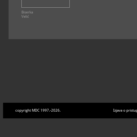
arhivska, knjižna građa, 
tiskana građa, umjetnička
povijesna, glazbena
Biserka
Velić
NUMIZMATIČKI ODJEL
MUZEJSKE ZBIRKE
Numizmatička zbirka
; vod
arheološka, numizmatička
OSTALE ZBIRKE
MUZEJSKE ZBIRKE
Prirodoslovna zbirka
; vod
prirodoslovna
copyright MDC 1997.-2026.
Izjava o pristu