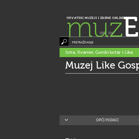
muz
E
HRVATSKI MUZEJI I ZBIRKE ONLINE
HR
|
EN
PRETRAŽIVANJE
Istra, Kvarner, Gorski kotar i Lika
Muzej Like Gos
OPĆI PODACI