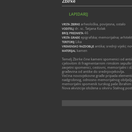
Zbirke
LAPIDARIJ
arheološka, povijesna, ostalo
VRSTA ZBIRKE
dr. sc. Tatjana Kolak
VODITELJ
46
BROJ PREDMETA
epigrafska; memorijalna; arhitek
VRSTA GRAĐE
Lika
TERITORIJ
antika; srednji vijeki; no
VREMENSKO RAZDOBLJE
kamen
MATERIJAL
Temelj Zbirke čine kameni spomenici od antič
cjelovitim ili fragmentarnim rimskim sepulkra
zavjetni spomenici, cestovni, memorijalni i sl.,
građevina od antike do srednjovjekovlja.
Većina novovjekovne građe pripada element
nadgrobnog, odnosno memorijalnog obilježja 
memorijalni spomenik turskog paše Ibrahim 
Nova akvizicija izložena u okviru Stalnog pos