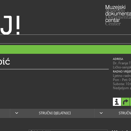
J!
pić
ADRESA
Dr. Franje
Ličko-senjs
RADNO VRIJE
Ljetno radn
Pon - Pet: 
Subota: 10:
Nedjeljom 
Zimsko rad
01.11. – 31
Pon - Pet: 
Subotom pr
STRUČNI DJELATNICI
STRUČN
Nedjeljom 
053/57
T
info@m
E
https
W