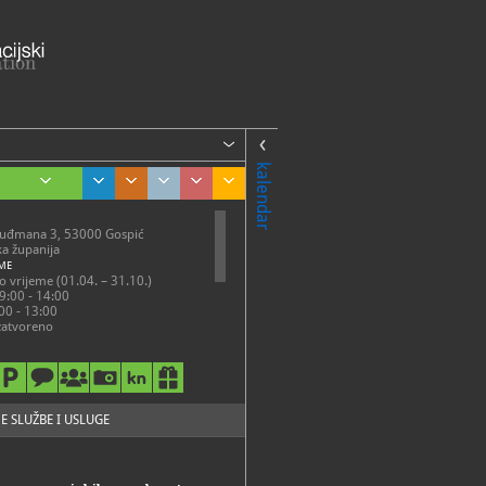
kalendar
 Tuđmana 3, 53000 Gospić
ka županija
ME
o vrijeme (01.04. – 31.10.)
09:00 - 14:00
00 - 13:00
zatvoreno
no vrijeme
.03.
09:00 - 14:00
ema najavi
E SLUŽBE I USLUGE
zatvoreno
2-051, 574-922, 560-546
uzejlike.hr
://muzejlike.hr/