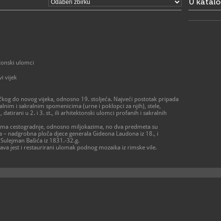
U katal
tonski ulomci
vi vijek
kog do novog vijeka, odnosno 19. stoljeća. Najveći postotak pripada
lnim i sakralnim spomenicima (urne i poklopci za njih), stele,
 datirani u 2. i 3. st., ili arhitektonski ulomci profanih i sakralnih
ima cestogradnje, odnosno miljokazima, no dva predmeta su
– nadgrobna ploča djece generala Gideona Laudona iz 18., i
Sulejman Bašića iz 1831.-32.g.
tava jest i restaurirani ulomak podnog mozaika iz rimske vile.