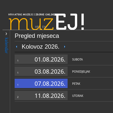
muz
EJ!
HRVATSKI MUZEJI I ZBIRKE ONLINE
HR
|
EN
Pregled mjeseca
PRETRAŽIVANJE
kalendar
Slavonija, Baranja i Srijem
Kolovoz 2026.
Muzej likovnih umjetnosti
01.08.2026.
SUBOTA
1
03.08.2026.
PONEDJELJAK
1
07.08.2026.
PETAK
1
11.08.2026.
UTORAK
2
OPĆI PODACI
STRUČNI 