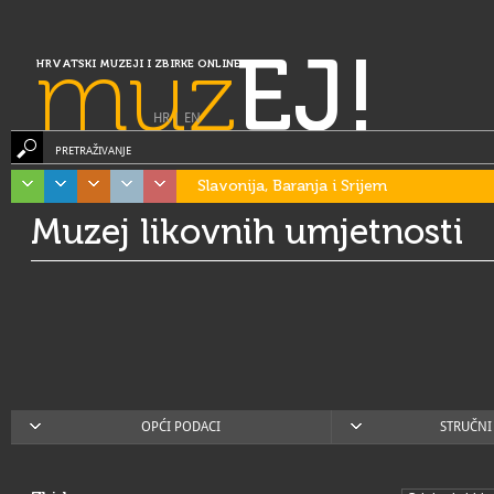
muz
EJ!
HRVATSKI MUZEJI I ZBIRKE ONLINE
HR
|
EN
PRETRAŽIVANJE
Slavonija, Baranja i Srijem
Muzej likovnih umjetnosti
OPĆI PODACI
STRUČNI 