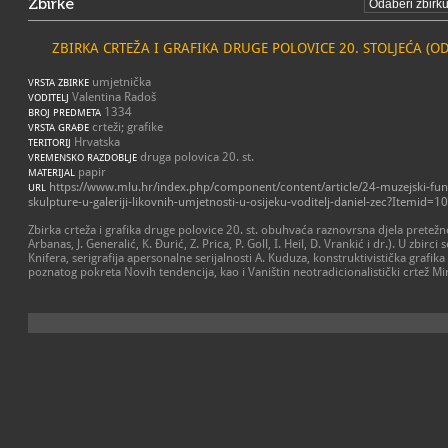
Zbirke
ZBIRKA CRTEŽA I GRAFIKA DRUGE POLOVICE 20. STOLJEĆA (O
umjetnička
VRSTA ZBIRKE
Valentina Radoš
VODITELJ
1334
BROJ PREDMETA
crteži; grafike
VRSTA GRAĐE
Hrvatska
TERITORIJ
druga polovica 20. st.
VREMENSKO RAZDOBLJE
papir
MATERIJAL
https://www.mlu.hr/index.php/component/content/article/24-muzejski-fun
URL
skulpture-u-galeriji-likovnih-umjetnosti-u-osijeku-voditelj-daniel-zec?Itemid=1
Zbirka crteža i grafika druge polovice 20. st. obuhvaća raznovrsna djela pretež
Arbanas, J. Generalić, K. Đurić, Z. Prica, P. Goll, I. Heil, D. Vrankić i dr.). U zbirci 
Knifera, serigrafija apersonalne serijalnosti A. Kuduza, konstruktivistička grafika I
poznatog pokreta Novih tendencija, kao i Vaništin neotradicionalistički crtež Mir