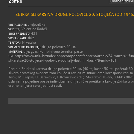
Zbirke
ZBIRKA SLIKARSTVA DRUGE POLOVICE 20. STOLJEĆA (OD 194
umjetnička
VRSTA ZBIRKE
Valentina Radoš
VODITELJ
431
BROJ PREDMETA
slike
VRSTA GRAĐE
Hrvatska
TERITORIJ
druga polovica 20. st.
VREMENSKO RAZDOBLJE
ulje; gvaš; kombinirana tehnika; pastel
MATERIJAL
https://www.mlu.hr/index.php/component/content/article/24-muzejski-fun
URL
slikarstva-20-stoljeca-ii-polovica-voditelj-vlastimir-kusik?Itemid=101
Prvi dio Zbirke slikarstva druge polovice 20. st. (40-te, kasne 50-te i početak 6
slikara hrvatskog akademizma koji će u različitim situacijama korespondirati sa r
Tišov, M. Trepše, D. Beraković, F. Kovačević i dr.). Slikarstvo 70-tih, 80-tih i 90-t
oslanja na pojedine posve individualne umjetničke poetike, a kako je Zbirka u
vremena njena će vrijednost rasti.