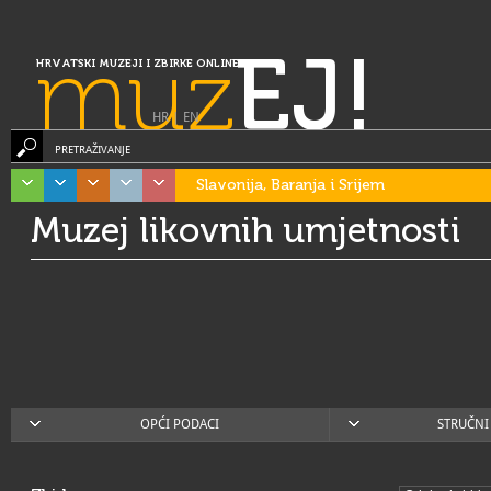
muz
EJ!
HRVATSKI MUZEJI I ZBIRKE ONLINE
HR
|
EN
PRETRAŽIVANJE
Slavonija, Baranja i Srijem
Muzej likovnih umjetnosti
OPĆI PODACI
STRUČNI 