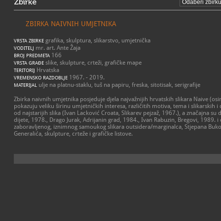
Zbirke
ZBIRKA NAIVNIH UMJETNIKA
grafika, skulptura, slikarstvo, umjetnička
VRSTA ZBIRKE
mr. art. Ante Žaja
VODITELJ
166
BROJ PREDMETA
slike, skulpture, crteži, grafičke mape
VRSTA GRAĐE
Hrvatska
TERITORIJ
1967. - 2019.
VREMENSKO RAZDOBLJE
ulje na platnu-staklu, tuš na papiru, freska, sitotisak, serigrafije
MATERIJAL
Zbirka naivnih umjetnika posjeduje djela najvažnijih hrvatskih slikara Naive (osi
pokazuju veliku širinu umjetničkih interesa, različitih motiva, tema i slikarskih i 
od najstarijih slika (Ivan Lacković Croata, Slikarev pejzaž, 1967.), a značajna su 
dijete, 1978., Drago Jurak, Adrijanin grad, 1984., Ivan Rabuzin, Bregovi, 1989. i 
zaboravljenog, iznimnog samoukog slikara outsidera/marginalca, Stjepana Bukov
Generalića, skulpture, crteže i grafičke listove.