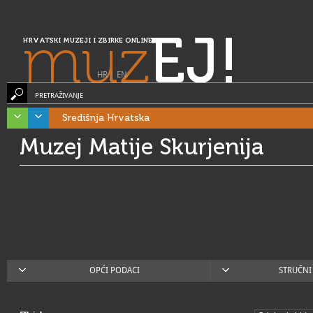
muz
EJ!
HRVATSKI MUZEJI I ZBIRKE ONLINE
HR
|
EN
PRETRAŽIVANJE
Središnja Hrvatska
Muzej Matije Skurjenija
OPĆI PODACI
STRUČNI 