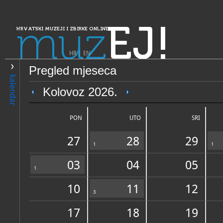
muz
EJ!
HRVATSKI MUZEJI I ZBIRKE ONLINE
HR
|
EN
Pregled mjeseca
PRETRAŽIVANJE
kalendar
Dalmacija
Kolovoz 2026.
Muzej Općine Jelsa - Ribars
Vrboska
PON
UTO
SRI
27
28
29
1
1
03
04
05
1
10
11
12
OPĆI PODACI
3
STRUČNI 
17
18
19