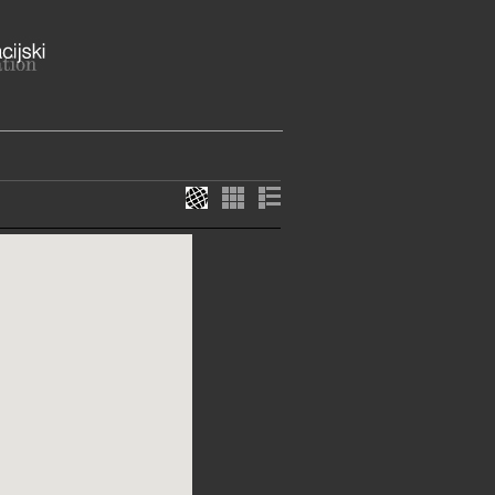
a ulica 63, 48000 Koprivnica
-križevačka županija
ME
- petak: 8 - 16 h
22-009
atijasko@podravka.hr
E SLUŽBE I USLUGE