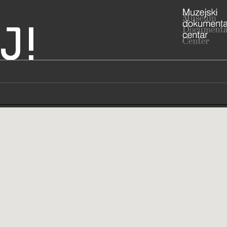
J!
Hrvatska
 "Podravka"
ADRESA
Starogradsk
Koprivničko
RADNO VRIJE
ponedjeljak 
048/2
T
nada.m
E
STRUČNI DJELATNICI
STRUČN