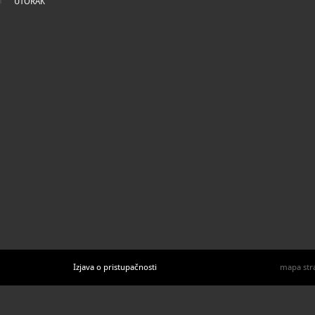
UTORAK
Izjava o pristupačnosti
mapa str