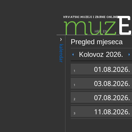
muz
E
HRVATSKI MUZEJI I ZBIRKE ONLINE
HR
|
EN
Pregled mjeseca
PRETRAŽIVANJE
kalendar
Istra, Kvarner, Gorski kotar i Lika
Kolovoz 2026.
Muzej, riznica i
01.08.2026.
franjevačkog sa
1
Krk)
03.08.2026.
1
07.08.2026.
2
11.08.2026.
3
OPĆI PODACI