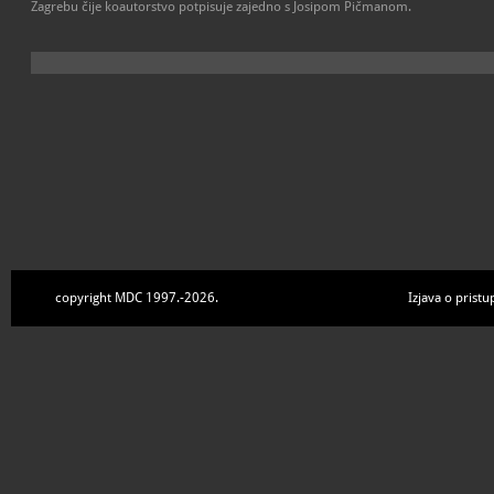
Zagrebu čije koautorstvo potpisuje zajedno s Josipom Pičmanom.
copyright MDC 1997.-2026.
Izjava o pristu