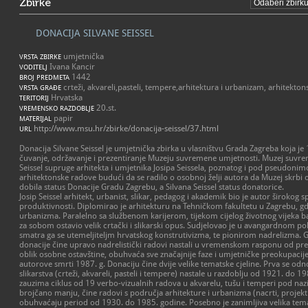
Zbirke
DONACIJA SILVANE SEISSEL
umjetnička
VRSTA ZBIRKE
Ivana Kancir
VODITELJ
1442
BROJ PREDMETA
crteži, akvareli,pasteli, tempere,arhitektura i urbanizam, arhitektons
VRSTA GRAĐE
Hrvatska
TERITORIJ
20.st.
VREMENSKO RAZDOBLJE
papir
MATERIJAL
http://www.msu.hr/zbirke/donacija-seissel/37.html
URL
Donacija Silvane Seissel je umjetnička zbirka u vlasništvu Grada Zagreba koja je 
čuvanje, održavanje i prezentiranje Muzeju suvremene umjetnosti. Muzej suvre
Seissel supruge arhitekta i umjetnika Josipa Seissela, poznatog i pod pseudonimo
arhitektonske radove budući da se radilo o osobnoj želji autora da Muzej skrbi o
dobila status Donacije Gradu Zagrebu, a Silvana Seissel status donatorice.
Josip Seissel arhitekt, urbanist, slikar, pedagog i akademik bio je autor širokog s
produktivnosti. Diplomirao je arhitekturu na Tehničkom fakultetu u Zagrebu, gdj
urbanizma. Paralelno sa službenom karijerom, tijekom cijelog životnog vijeka ba
za sobom ostavio velik crtački i slikarski opus. Sudjelovao je u avangardnom p
smatra ga se utemeljiteljm hrvatskog konstrutivizma, te pionirom nadrelizma. G
donacije čine upravo nadrelistički radovi nastali u vremenskom rasponu od prek
oblik osobne ostavštine, obuhvaća sve značajnije faze i umjetničke preokupacij
autorove smrti 1987. g. Donaciju čine dvije velike tematske cjeline. Prva se odn
slikarstva (crteži, akvareli, pasteli i tempere) nastale u razdoblju od 1921. do
zauzima ciklus od 19 verbo-vizualnih radova u akvarelu, tušu i temperi pod nazi
brojčano manju, čine radovi s područja arhitekture i urbanizma (nacrti, projek
obuhvaćaju period od 1930. do 1985. godine. Posebno je zanimljiva velika tema