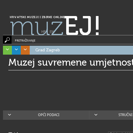
muz
EJ!
HRVATSKI MUZEJI I ZBIRKE ONLINE
HR
|
EN
PRETRAŽIVANJE
Grad Zagreb
Muzej suvremene umjetnost
OPĆI PODACI
STRUČNI 