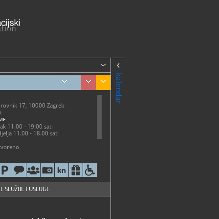
kalendar
brovnik 17, 10000 Zagreb
b
ME
ak 11.00 - 19.00 sati
jelja 11.00 - 18.00 sati
atvoreno
52-700, 6052-736
52-798
su.hr
//www.msu.hr
E SLUŽBE I USLUGE