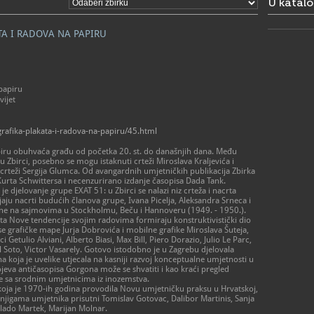
U katal
TA I RADOVA NA PAPIRU
 papiru
vijet
grafika-plakata-i-radova-na-papiru/45.html
papiru obuhvaća građu od početka 20. st. do današnjih dana. Među
 u Zbirci, posebno se mogu istaknuti crteži Miroslava Kraljevića i
 i crteži Sergija Glumca. Od avangardnih umjetničkih publikacija Zbirka
Kurta Schwittersa i necenzurirano izdanje časopisa Dada Tank.
e djelovanje grupe EXAT 51: u Zbirci se nalazi niz crteža i nacrta
ju nacrti budućih članova grupe, Ivana Picelja, Aleksandra Srneca i
jone na sajmovima u Stockholmu, Beču i Hannoveru (1949. - 1950.).
 Nove tendencije svojim radovima formiraju konstruktivistički dio
se grafičke mape Jurja Dobrovića i mobilne grafike Miroslava Šuteja,
etulio Alviani, Alberto Biasi, Max Bill, Piero Dorazio, Julio Le Parc,
 Soto, Victor Vasarely. Gotovo istodobno je u Zagrebu djelovala
oja je uvelike utjecala na kasniji razvoj konceptualne umjetnosti u
rojeva antičasopisa Gorgona može se shvatiti i kao kraći pregled
je sa srodnim umjetnicima iz inozemstva.
 koja je 1970-ih godina provodila Novu umjetničku praksu u Hrvatskoj,
njigama umjetnika prisutni Tomislav Gotovac, Dalibor Martinis, Sanja
Vlado Martek, Marijan Molnar.