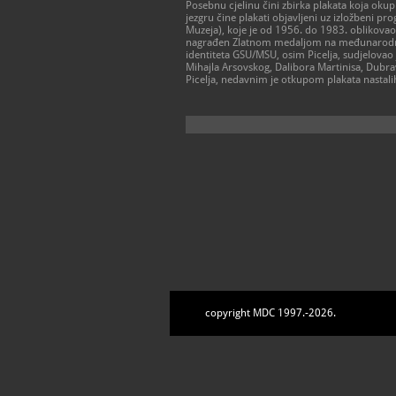
Posebnu cjelinu čini zbirka plakata koja oku
jezgru čine plakati objavljeni uz izložbeni 
Muzeja), koje je od 1956. do 1983. oblikovao I
nagrađen Zlatnom medaljom na međunarodnoj i
identiteta GSU/MSU, osim Picelja, sudjelovao j
Mihajla Arsovskog, Dalibora Martinisa, Dubra
Picelja, nedavnim je otkupom plakata nastali
copyright MDC 1997.-2026.