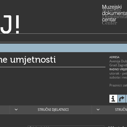
J!
e umjetnosti
ADRESA
Avenija Du
Grad Zagre
RADNO VRIJE
utorak - pet
subota i ned
Praznici: z
01/60
T
01/60
F
msu@m
E
http:
W
STRUČNI DJELATNICI
STRUČN