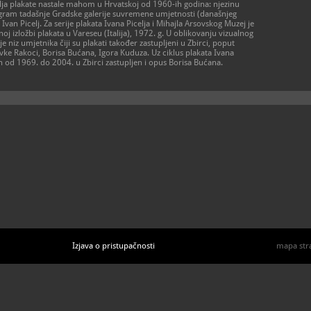
plja plakate nastale mahom u Hrvatskoj od 1960-ih godina: njezinu
program tadašnje Gradske galerije suvremene umjetnosti (današnjeg
van Picelj. Za serije plakata Ivana Picelja i Mihajla Arsovskog Muzej je
zložbi plakata u Vareseu (Italija), 1972. g. U oblikovanju vizualnog
e niz umjetnika čiji su plakati također zastupljeni u Zbirci, poput
vke Rakoci, Borisa Bućana, Igora Kuduza. Uz ciklus plakata Ivana
h od 1969. do 2004. u Zbirci zastupljen i opus Borisa Bućana.
Izjava o pristupačnosti
mapa str