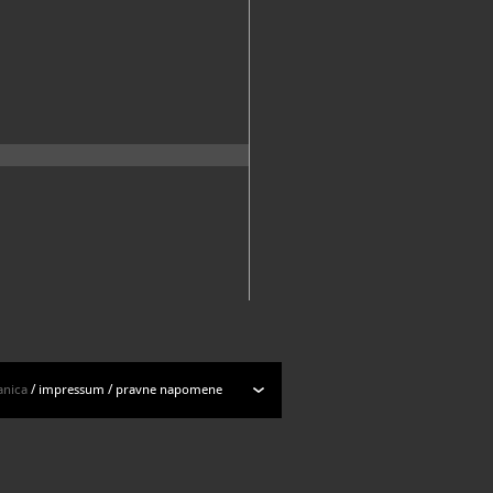
anica
/
impressum
/
pravne napomene