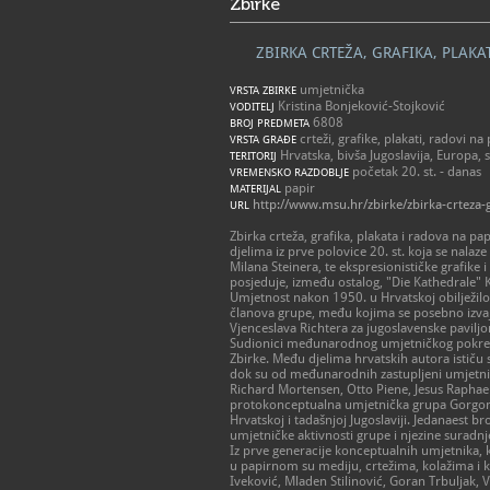
Zbirke
ZBIRKA CRTEŽA, GRAFIKA, PLAKA
umjetnička
VRSTA ZBIRKE
Kristina Bonjeković-Stojković
VODITELJ
6808
BROJ PREDMETA
crteži, grafike, plakati, radovi na
VRSTA GRAĐE
Hrvatska, bivša Jugoslavija, Europa, s
TERITORIJ
početak 20. st. - danas
VREMENSKO RAZDOBLJE
papir
MATERIJAL
http://www.msu.hr/zbirke/zbirka-crteza-
URL
Zbirka crteža, grafika, plakata i radova na 
djelima iz prve polovice 20. st. koja se nalaze
Milana Steinera, te ekspresionističke grafike
posjeduje, između ostalog, "Die Kathedrale" 
Umjetnost nakon 1950. u Hrvatskoj obilježilo j
članova grupe, među kojima se posebno izvaja
Vjenceslava Richtera za jugoslavenske pavil
Sudionici međunarodnog umjetničkog pokreta
Zbirke. Među djelima hrvatskih autora ističu 
dok su od međunarodnih zastupljeni umjetnici G
Richard Mortensen, Otto Piene, Jesus Raphael
protokonceptualna umjetnička grupa Gorgona k
Hrvatskoj i tadašnjoj Jugoslaviji. Jedanaest b
umjetničke aktivnosti grupe i njezine suradn
Iz prve generacije konceptualnih umjetnika,
u papirnom su mediju, crtežima, kolažima i k
Iveković, Mladen Stilinović, Goran Trbuljak, 