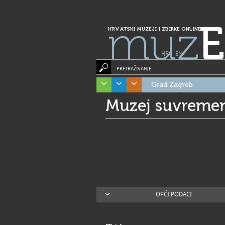
muz
E
HRVATSKI MUZEJI I ZBIRKE ONLINE
HR
|
EN
PRETRAŽIVANJE
Grad Zagreb
Muzej suvremen
OPĆI PODACI