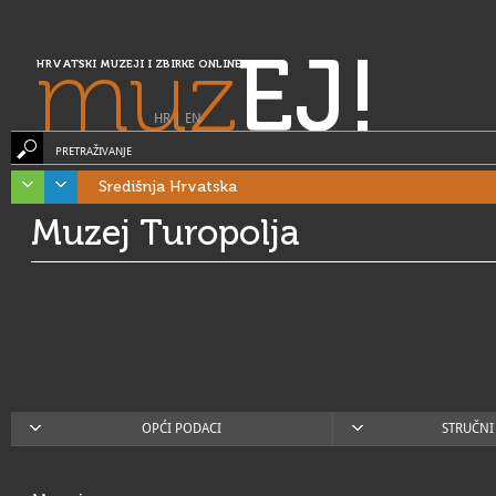
muz
EJ!
HRVATSKI MUZEJI I ZBIRKE ONLINE
HR
|
EN
PRETRAŽIVANJE
Središnja Hrvatska
Muzej Turopolja
OPĆI PODACI
STRUČNI 