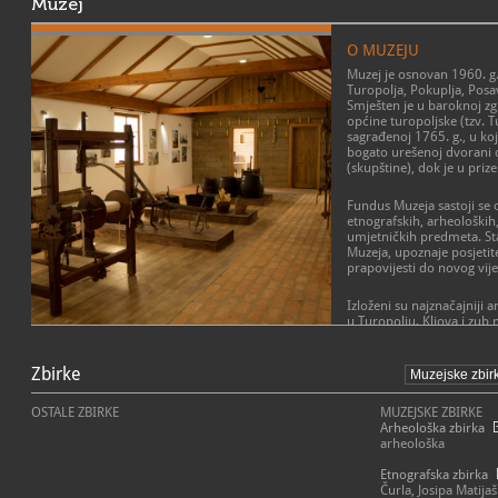
Muzej
O MUZEJU
Muzej je osnovan 1960. g.
Turopolja, Pokuplja, Posa
Smješten je u baroknoj zg
općine turopoljske (tzv. 
sagrađenoj 1765. g., u koj
bogato urešenoj dvorani 
(skupštine), dok je u priz
Fundus Muzeja sastoji se 
etnografskih, arheoloških,
umjetničkih predmeta. St
Muzeja, upoznaje posjetit
prapovijesti do novog vije
Izloženi su najznačajniji
u Turopolju. Kljova i zub
000 godina. Sjekirica od ža
POSLANJE MUZEJA
Krista) svjedok je života
prapovijesti. Predmeti iz a
Zbirke
Muzej Turopolja je ustano
najvećim dijelom potječu
dokumentira, proučava i d
Andautonije (Šćitarjeva) 
predmete, činjenice i pod
OSTALE ZBIRKE
MUZEJSKE ZBIRKE
Zagreba. To su rimski nov
Posavini i Vukomeričkim g
Arheološka zbirka
carica, raznolike keramič
zajednici kao spomenik po
arheološka
božice Minerve, nakit i dr.
Glavna je zadaća Muzeja 
rasprostranjuje opće znan
Etnografska zbirka
Srednjovjekovno doba pre
materijalnoj kulturi, te ku
Čurla, Josipa Matijaš