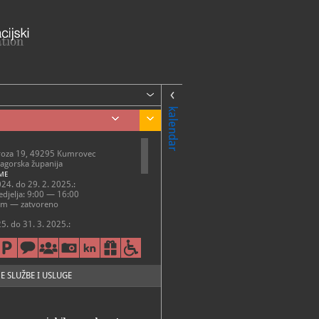
kalendar
Broza 19, 49295 Kumrovec
agorska županija
ME
024. do 29. 2. 2025.:
djelja: 9:00 — 16:00
om — zatvoreno
25. do 31. 3. 2025.:
djelja: 9:00 — 17:00
om — zatvoreno
25. do 31. 10. 2025.:
etak: 9:00 — 17:00
E SLUŽBE I USLUGE
elja: 10:00 — 18:00
om — zatvoreno