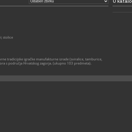
U katal
049/2
T
mss@m
E
https
W
https://ww
u-sasta...
; stolice
rne tradicijske igračke manufakturne izrade (sviralice, tamburice,
ajstora s područja Hrvatskog zagorja. (ukupno 103 predmeta).