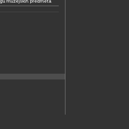
ogu muzejskih predmeta
25-835
hz.hr
://www.mss.mhz.hr/
w.mhz.hr/hr/o-muzejima/muzeji-