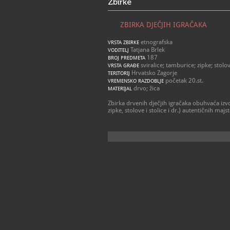
Zbirke
ZBIRKA DJEČJIH IGRAČAKA
etnografska
VRSTA ZBIRKE
Tatjana Brlek
VODITELJ
187
BROJ PREDMETA
sviralice; tamburice; zipke; stolovi
VRSTA GRAĐE
Hrvatsko Zagorje
TERITORIJ
početak 20.st.
VREMENSKO RAZDOBLJE
drvo; žica
MATERIJAL
Zbirka drvenih dječjih igračaka obuhvaća izvo
zipke, stolove i stolice i dr.) autentičnih m