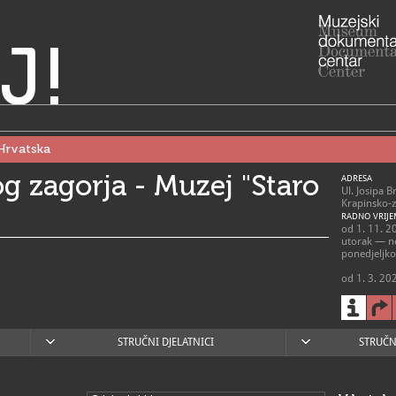
J!
Hrvatska
g zagorja - Muzej "Staro
ADRESA
Ul. Josipa 
Krapinsko-z
RADNO VRIJE
od 1. 11. 2
utorak — ne
ponedjeljk
od 1. 3. 20
utorak — ne
ponedjeljk
od 1. 4. 20
utorak — p
STRUČNI DJELATNICI
STRUČN
subota/nedj
ponedjeljk