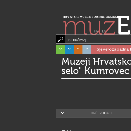
muz
E
HRVATSKI MUZEJI I ZBIRKE ONLINE
HR
|
EN
PRETRAŽIVANJE
Sjeverozapadna 
Muzeji Hrvatsko
selo" Kumrovec
OPĆI PODACI