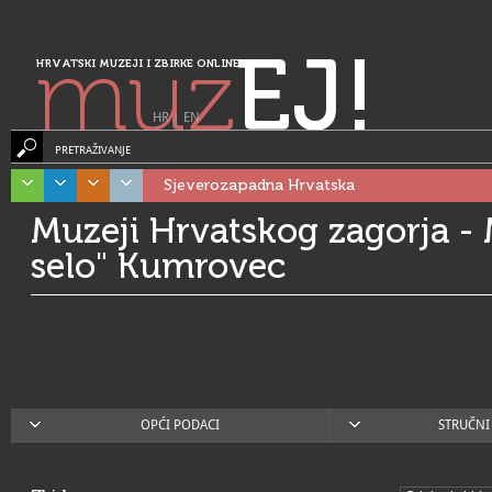
muz
EJ!
HRVATSKI MUZEJI I ZBIRKE ONLINE
HR
|
EN
PRETRAŽIVANJE
Sjeverozapadna Hrvatska
Muzeji Hrvatskog zagorja - 
selo" Kumrovec
OPĆI PODACI
STRUČNI 