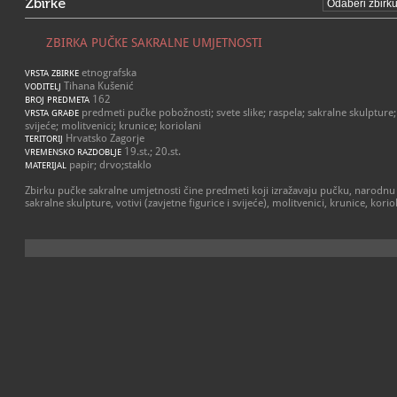
Zbirke
ZBIRKA PUČKE SAKRALNE UMJETNOSTI
etnografska
VRSTA ZBIRKE
Tihana Kušenić
VODITELJ
162
BROJ PREDMETA
predmeti pučke pobožnosti; svete slike; raspela; sakralne skulpture; v
VRSTA GRAĐE
svijeće; molitvenici; krunice; koriolani
Hrvatsko Zagorje
TERITORIJ
19.st.; 20.st.
VREMENSKO RAZDOBLJE
papir; drvo;staklo
MATERIJAL
Zbirku pučke sakralne umjetnosti čine predmeti koji izražavaju pučku, narodnu p
sakralne skulpture, votivi (zavjetne figurice i svijeće), molitvenici, krunice, koriola